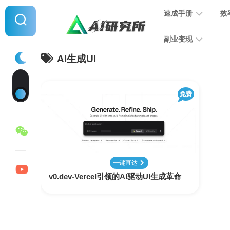
Skip
速成手册
效
to
content
副业变现
AI生成UI
提
示
词
音
指
免费
频
南
变
现
MJ
学
写
习
文
一键直达
手
变
v0.dev-Vercel引领的AI驱动UI生成革命
册
现
SD
图
学
片
习