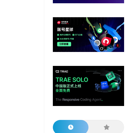
他
数
教
据
网
学
程
其
分
站
习
他
析
播
教
模
客
育
扩
型
展
资
源