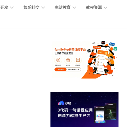
术开发
娱乐社交
生活教育
教程资源
大
媒
医
GPT
语
模
体
疗
教
言
型
创
医
程
模
作
学
型
开
MJ
放
媒
时
教
视
平
体
尚
程
觉
台
社
前
模
交
沿
型
SD
代
教
码
游
生
程
语
开
戏
活
音
发
辅
日
模
助
常
其
型