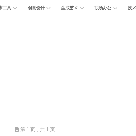
率工具
创意设计
生成艺术
职场办公
技
图
图
图
营
图
AI
营
像
片
像
销
片
提
销
处
编
生
宣
编
示
工
理
辑
成
传
辑
词
具
文
图
视
办
图
智
绘
数
PPT
本
标
频
公
像
能
画
字
制
处
设
生
助
修
对
网
人
作
理
计
成
手
复
话
站
电
思
智
字
音
客
抠
小
文
模
商
维
能
体
乐
户
图
说
档
型
作
导
总
设
生
服
消
创
总
社
图
图
第 1 页，共 1 页
结
计
成
务
除
作
结
区