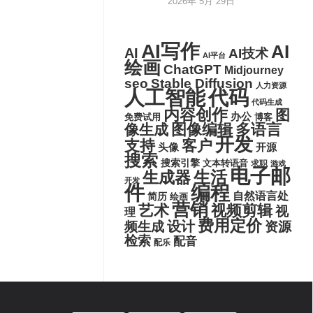
2026年 5月 29日
AI写作
AI
AI
AI技术
AI平台
绘画
ChatGPT
Midjourney
seo
Stable Diffusion
人力资源
代码
人工智能
代码生成
内容创作
图
办公
博客
免费试用
图像编辑
多语言
像生成
开发
支持
客户
头像
开源
搜索
搜索引擎
文本转语音
求职
游戏
电子邮
生活
生成器
开发
件
编程
自然语言处
简历
绘画
营销
艺术
视频剪辑
视
理
费用定价
设计
频生成
资源
检索
配音
配乐