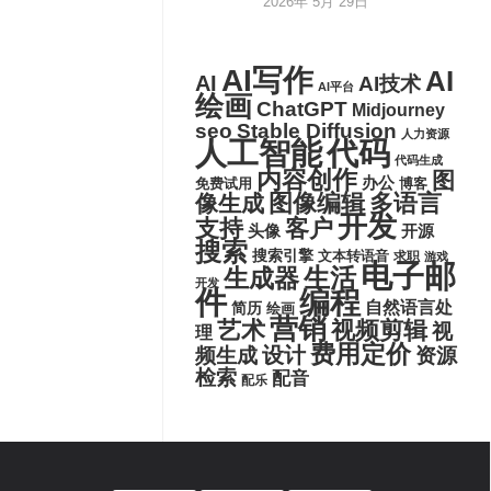
2026年 5月 29日
AI写作
AI
AI
AI技术
AI平台
绘画
ChatGPT
Midjourney
seo
Stable Diffusion
人力资源
代码
人工智能
代码生成
内容创作
图
办公
博客
免费试用
图像编辑
多语言
像生成
开发
支持
客户
头像
开源
搜索
搜索引擎
文本转语音
求职
游戏
电子邮
生活
生成器
开发
件
编程
自然语言处
简历
绘画
营销
艺术
视频剪辑
视
理
费用定价
设计
频生成
资源
检索
配音
配乐