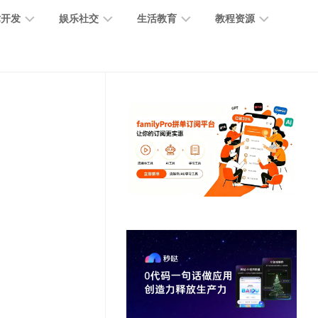
术开发
娱乐社交
生活教育
教程资源
大
媒
医
GPT
语
模
体
疗
教
言
型
创
医
程
模
作
学
型
开
MJ
放
媒
时
教
视
平
体
尚
程
觉
台
社
前
模
交
沿
型
SD
代
教
码
游
生
程
语
开
戏
活
音
发
辅
日
模
助
常
其
型