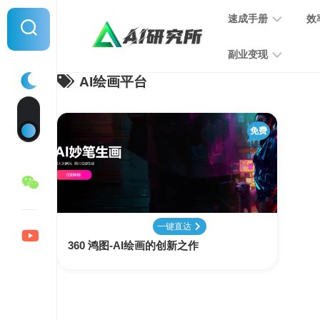
Skip
速成手册
效
to
content
副业变现
AI绘画平台
提
示
词
音
指
免费
频
南
变
现
MJ
学
写
习
文
一键直达
手
变
360 鸿图-AI绘画的创新之作
册
现
SD
图
学
片
习