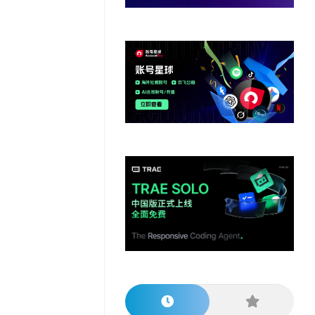
他
数
教
据
网
学
程
其
分
站
习
他
析
播
教
模
客
育
扩
型
展
资
源