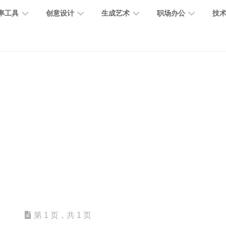
率工具
创意设计
生成艺术
职场办公
技
图
图
图
营
图
AI
营
像
片
像
销
片
提
销
处
编
生
宣
编
示
工
理
辑
成
传
辑
词
具
文
图
视
办
图
智
绘
数
PPT
本
标
频
公
像
能
画
字
制
处
设
生
助
修
对
网
人
作
理
计
成
手
复
话
站
电
思
智
字
音
客
抠
小
文
模
商
维
能
体
乐
户
图
说
档
型
作
导
总
设
生
服
消
创
总
社
图
图
第 1 页，共 1 页
结
计
成
务
除
作
结
区