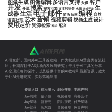
图像编辑
多语言支持
客户
图像生成
头像
开发
搜索
生
开源
搜索引擎
文本转语音
求职
游戏开发
电子邮件
编程
生活
成器
自然
简历
绘画
营销
艺术
视频剪辑
设计
视频生成
语言处理
费用定价
资源检索
配音
配乐
AI研究所，国内外AI工具首发站，作为权威的AI垂直类交流社
区，长期深耕于AI领域的发展与研究；专注于AI工具的分享、
AI变现策略的探讨，以及提供丰富的AI教程和最新资讯，致力
于让AI走进现实，实际落地应用
资源入口
前沿资讯
副业变现
本站声明
Jay总站
量子位
视频变现
商务合作
Jay星球
新智元
图片变现
付费星球
Jay部落
智东西
音频变现
免责声明