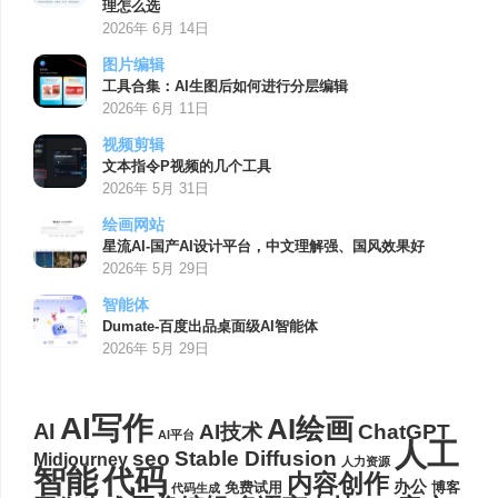
理怎么选
2026年 6月 14日
图片编辑
工具合集：AI生图后如何进行分层编辑
2026年 6月 11日
视频剪辑
文本指令P视频的几个工具
2026年 5月 31日
绘画网站
星流AI-国产AI设计平台，中文理解强、国风效果好
2026年 5月 29日
智能体
Dumate-百度出品桌面级AI智能体
2026年 5月 29日
AI写作
AI绘画
AI
AI技术
ChatGPT
AI平台
人工
seo
Stable Diffusion
Midjourney
人力资源
代码
智能
内容创作
办公
博客
免费试用
代码生成