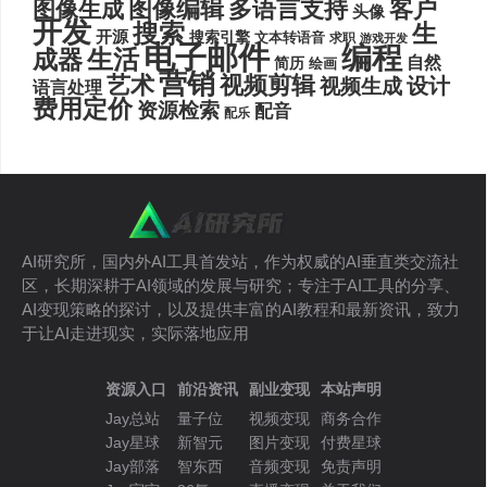
图像编辑
多语言支持
客户
图像生成
头像
开发
搜索
生
开源
搜索引擎
文本转语音
求职
游戏开发
电子邮件
编程
生活
成器
自然
简历
绘画
营销
艺术
视频剪辑
设计
视频生成
语言处理
费用定价
资源检索
配音
配乐
AI研究所，国内外AI工具首发站，作为权威的AI垂直类交流社
区，长期深耕于AI领域的发展与研究；专注于AI工具的分享、
AI变现策略的探讨，以及提供丰富的AI教程和最新资讯，致力
于让AI走进现实，实际落地应用
资源入口
前沿资讯
副业变现
本站声明
Jay总站
量子位
视频变现
商务合作
Jay星球
新智元
图片变现
付费星球
Jay部落
智东西
音频变现
免责声明