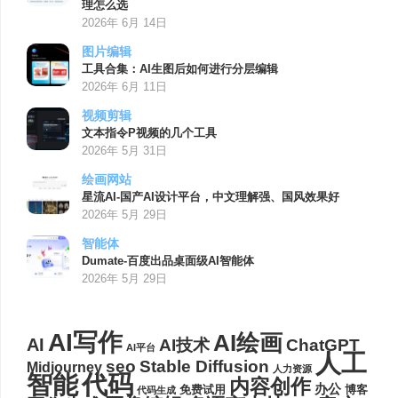
理怎么选
2026年 6月 14日
图片编辑
工具合集：AI生图后如何进行分层编辑
2026年 6月 11日
视频剪辑
文本指令P视频的几个工具
2026年 5月 31日
绘画网站
星流AI-国产AI设计平台，中文理解强、国风效果好
2026年 5月 29日
智能体
Dumate-百度出品桌面级AI智能体
2026年 5月 29日
AI写作
AI绘画
AI
AI技术
ChatGPT
AI平台
人工
seo
Stable Diffusion
Midjourney
人力资源
代码
智能
内容创作
办公
博客
免费试用
代码生成