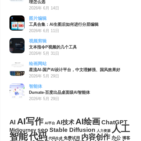
理怎么选
2026年 6月 14日
图片编辑
工具合集：AI生图后如何进行分层编辑
2026年 6月 11日
视频剪辑
文本指令P视频的几个工具
2026年 5月 31日
绘画网站
星流AI-国产AI设计平台，中文理解强、国风效果好
2026年 5月 29日
智能体
Dumate-百度出品桌面级AI智能体
2026年 5月 29日
AI写作
AI绘画
AI
AI技术
ChatGPT
AI平台
人工
seo
Stable Diffusion
Midjourney
人力资源
代码
智能
内容创作
办公
博客
免费试用
代码生成