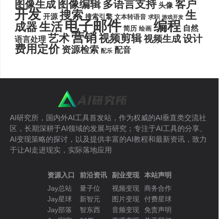
图像编辑
多语言支持
客户
图像生成
头像
开发
搜索
生
开源
搜索引擎
文本转语音
求职
游戏开发
电子邮件
编程
生活
成器
自然
简历
绘画
营销
艺术
视频剪辑
设计
视频生成
语言处理
费用定价
资源检索
配音
配乐
AI研究所，国内外AI工具首发站，作为权威的AI垂直类交流社
区，长期深耕于AI领域的发展与研究；专注于AI工具的分享、
AI变现策略的探讨，以及提供丰富的AI教程和最新资讯，致力
于让AI走进现实，实际落地应用
资源入口
前沿资讯
副业变现
本站声明
Jay总站
量子位
视频变现
商务合作
Jay星球
新智元
图片变现
付费星球
Jay部落
智东西
音频变现
免责声明