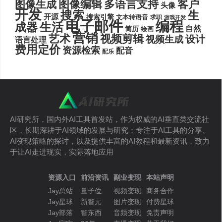
图像编辑
多语言支持
客户
图像生成
头像
开发
搜索
生
开源
搜索引擎
文本转语音
求职
游戏开发
电子邮件
编程
生活
成器
自然
简历
绘画
营销
艺术
视频剪辑
设计
视频生成
语言处理
费用定价
资源检索
配音
配乐
AI研究所，国内外AI工具首发站，作为权威的AI垂直类交流社
区，长期深耕于AI领域的发展与研究；专注于AI工具的分享、
AI变现策略的探讨，以及提供丰富的AI教程和最新资讯，致力
于让AI走进现实，实际落地应用
资源入口
前沿资讯
副业变现
本站声明
Jay总站
量子位
视频变现
商务合作
Jay星球
新智元
图片变现
付费星球
Jay部落
智东西
音频变现
免责声明