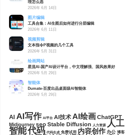
理怎么选
2026年 6月 14日
图片编辑
工具合集：AI生图后如何进行分层编辑
2026年 6月 11日
视频剪辑
文本指令P视频的几个工具
2026年 5月 31日
绘画网站
星流AI-国产AI设计平台，中文理解强、国风效果好
2026年 5月 29日
智能体
Dumate-百度出品桌面级AI智能体
2026年 5月 29日
AI写作
AI绘画
AI
AI技术
ChatGPT
AI平台
人工
seo
Stable Diffusion
Midjourney
人力资源
代码
智能
内容创作
办公
博客
免费试用
代码生成