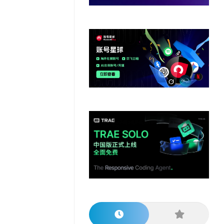
他
数
教
据
网
学
程
其
分
站
习
他
析
播
教
模
客
育
扩
型
展
资
源