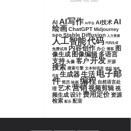
2026年 5月 29日
AI写作
AI
AI
AI技术
AI平台
绘画
ChatGPT
Midjourney
seo
Stable Diffusion
人力资源
代码
人工智能
代码生成
内容创作
图
办公
博客
免费试用
图像编辑
多语言
像生成
开发
支持
客户
头像
开源
搜索
搜索引擎
文本转语音
求职
游戏
电子邮
生活
生成器
开发
件
编程
自然语言处
简历
绘画
营销
艺术
视频剪辑
视
理
费用定价
设计
频生成
资源
检索
配音
配乐