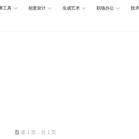
率工具
创意设计
生成艺术
职场办公
技
图
图
图
营
图
AI
营
像
片
像
销
片
提
销
处
编
生
宣
编
示
工
理
辑
成
传
辑
词
具
文
图
视
办
图
智
绘
数
PPT
本
标
频
公
像
能
画
字
制
处
设
生
助
修
对
网
人
作
理
计
成
手
复
话
站
电
思
智
字
音
客
抠
小
文
模
商
维
能
体
乐
户
图
说
档
型
作
导
总
设
生
服
消
创
总
社
图
图
第 1 页，共 1 页
结
计
成
务
除
作
结
区