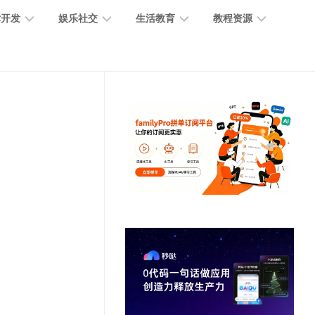
术开发
娱乐社交
生活教育
教程资源
大
媒
医
GPT
语
模
体
疗
教
言
型
创
医
程
模
作
学
型
开
MJ
放
媒
时
教
视
平
体
尚
程
觉
台
社
前
模
交
沿
型
SD
代
教
码
游
生
程
语
开
戏
活
音
发
辅
日
模
助
常
其
型