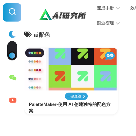
Skip
速成手册
效
to
content
副业变现
ai配色
提
示
词
音
指
免费
频
南
变
现
MJ
学
写
习
文
一键直达
手
变
PaletteMaker-使用 AI 创建独特的配色方
册
现
案
SD
图
学
片
习