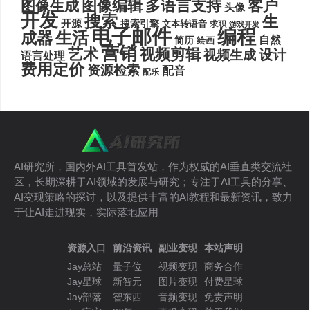
图像编辑
多语言支持
客户
图像生成
头像
开发
搜索
生
开源
搜索引擎
文本转语音
求职
游戏开发
电子邮件
编程
生活
成器
自然
简历
绘画
营销
艺术
视频剪辑
设计
视频生成
语言处理
费用定价
资源检索
配音
配乐
AI研究所，国内外AI工具首发站，作为权威的AI垂直类交流社
区，长期深耕于AI领域的发展与研究；专注于AI工具的分享、
AI变现策略的探讨，以及提供丰富的AI教程和最新资讯，致力
于让AI走进现实，实际落地应用
资源入口
前沿资讯
副业变现
本站声明
Jay总站
量子位
视频变现
商务合作
Jay星球
新智元
图片变现
付费星球
Jay部落
智东西
音频变现
免责声明