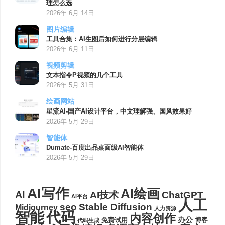
理怎么选
2026年 6月 14日
图片编辑
工具合集：AI生图后如何进行分层编辑
2026年 6月 11日
视频剪辑
文本指令P视频的几个工具
2026年 5月 31日
绘画网站
星流AI-国产AI设计平台，中文理解强、国风效果好
2026年 5月 29日
智能体
Dumate-百度出品桌面级AI智能体
2026年 5月 29日
AI写作
AI绘画
AI
AI技术
ChatGPT
AI平台
人工
seo
Stable Diffusion
Midjourney
人力资源
代码
智能
内容创作
办公
博客
免费试用
代码生成