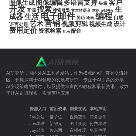
图像编辑
多语言支持
客户
图像生成
头像
开发
搜索
生
开源
搜索引擎
文本转语音
求职
游戏开发
电子邮件
编程
生活
成器
自然
简历
绘画
营销
艺术
视频剪辑
设计
视频生成
语言处理
费用定价
资源检索
配音
配乐
AI研究所，国内外AI工具首发站，作为权威的AI垂直类交流社
区，长期深耕于AI领域的发展与研究；专注于AI工具的分享、
AI变现策略的探讨，以及提供丰富的AI教程和最新资讯，致力
于让AI走进现实，实际落地应用
资源入口
前沿资讯
副业变现
本站声明
Jay总站
量子位
视频变现
商务合作
Jay星球
新智元
图片变现
付费星球
Jay部落
智东西
音频变现
免责声明