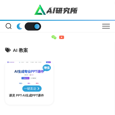
Skip
to
content
AI 教案
增值
一键直达
课灵 PPT-AI生成PPT课件