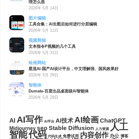
理怎么选
2026年 6月 14日
图片编辑
工具合集：AI生图后如何进行分层编辑
2026年 6月 11日
视频剪辑
文本指令P视频的几个工具
2026年 5月 31日
绘画网站
星流AI-国产AI设计平台，中文理解强、国风效果好
2026年 5月 29日
智能体
Dumate-百度出品桌面级AI智能体
2026年 5月 29日
AI写作
AI绘画
AI
AI技术
ChatGPT
AI平台
人工
seo
Stable Diffusion
Midjourney
人力资源
代码
智能
内容创作
办公
博客
免费试用
代码生成