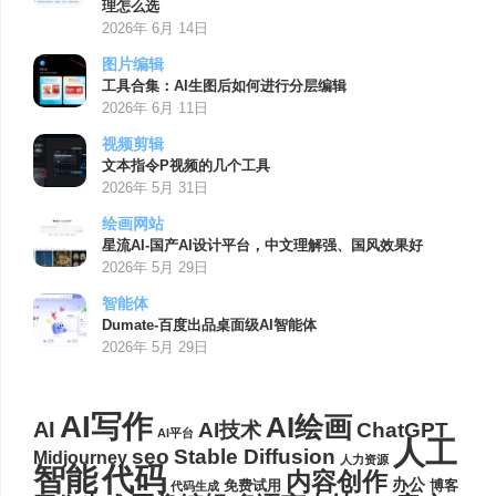
理怎么选
2026年 6月 14日
图片编辑
工具合集：AI生图后如何进行分层编辑
2026年 6月 11日
视频剪辑
文本指令P视频的几个工具
2026年 5月 31日
绘画网站
星流AI-国产AI设计平台，中文理解强、国风效果好
2026年 5月 29日
智能体
Dumate-百度出品桌面级AI智能体
2026年 5月 29日
AI写作
AI绘画
AI
AI技术
ChatGPT
AI平台
人工
seo
Stable Diffusion
Midjourney
人力资源
代码
智能
内容创作
办公
博客
免费试用
代码生成