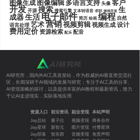
图像编辑
多语言支持
客户
图像生成
头像
开发
搜索
生
开源
搜索引擎
文本转语音
求职
游戏开发
电子邮件
编程
生活
成器
自然
简历
绘画
营销
艺术
视频剪辑
设计
视频生成
语言处理
费用定价
资源检索
配音
配乐
AI研究所，国内外AI工具首发站，作为权威的AI垂直类交流社
区，长期深耕于AI领域的发展与研究；专注于AI工具的分享、
AI变现策略的探讨，以及提供丰富的AI教程和最新资讯，致力
于让AI走进现实，实际落地应用
资源入口
前沿资讯
副业变现
本站声明
Jay总站
量子位
视频变现
商务合作
Jay星球
新智元
图片变现
付费星球
Jay部落
智东西
音频变现
免责声明