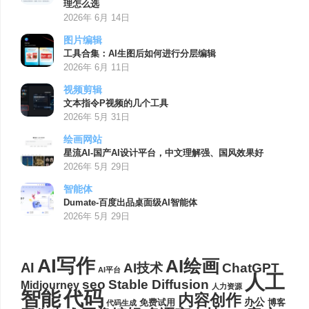
理怎么选
2026年 6月 14日
图片编辑
工具合集：AI生图后如何进行分层编辑
2026年 6月 11日
视频剪辑
文本指令P视频的几个工具
2026年 5月 31日
绘画网站
星流AI-国产AI设计平台，中文理解强、国风效果好
2026年 5月 29日
智能体
Dumate-百度出品桌面级AI智能体
2026年 5月 29日
AI写作
AI绘画
AI
AI技术
ChatGPT
AI平台
人工
seo
Stable Diffusion
Midjourney
人力资源
代码
智能
内容创作
办公
博客
免费试用
代码生成