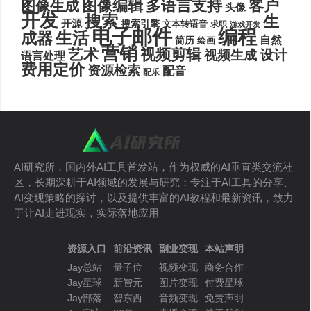
图像编辑
多语言支持
客户
图像生成
头像
开发
搜索
生
开源
搜索引擎
文本转语音
求职
游戏开发
电子邮件
编程
生活
成器
自然
简历
绘画
营销
艺术
视频剪辑
设计
视频生成
语言处理
费用定价
资源检索
配音
配乐
AI研究所，国内外AI工具首发站，作为权威的AI垂直类交流社
区，长期深耕于AI领域的发展与研究；专注于AI工具的分享、
AI变现策略的探讨，以及提供丰富的AI教程和最新资讯，致力
于让AI走进现实，实际落地应用
资源入口
前沿资讯
副业变现
本站声明
Jay总站
量子位
视频变现
商务合作
Jay星球
新智元
图片变现
付费星球
Jay部落
智东西
音频变现
免责声明