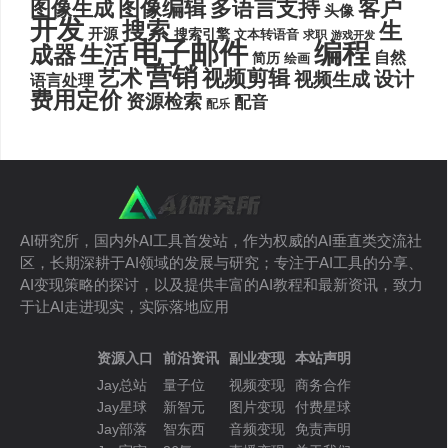
图像编辑
多语言支持
客户
图像生成
头像
开发
搜索
生
开源
搜索引擎
文本转语音
求职
游戏开发
电子邮件
编程
生活
成器
自然
简历
绘画
营销
艺术
视频剪辑
设计
视频生成
语言处理
费用定价
资源检索
配音
配乐
AI研究所，国内外AI工具首发站，作为权威的AI垂直类交流社
区，长期深耕于AI领域的发展与研究；专注于AI工具的分享、
AI变现策略的探讨，以及提供丰富的AI教程和最新资讯，致力
于让AI走进现实，实际落地应用
资源入口
前沿资讯
副业变现
本站声明
Jay总站
量子位
视频变现
商务合作
Jay星球
新智元
图片变现
付费星球
Jay部落
智东西
音频变现
免责声明