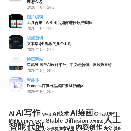
理怎么选
2026年 6月 14日
图片编辑
工具合集：AI生图后如何进行分层编辑
2026年 6月 11日
视频剪辑
文本指令P视频的几个工具
2026年 5月 31日
绘画网站
星流AI-国产AI设计平台，中文理解强、国风效果好
2026年 5月 29日
智能体
Dumate-百度出品桌面级AI智能体
2026年 5月 29日
AI写作
AI绘画
AI
AI技术
ChatGPT
AI平台
人工
seo
Stable Diffusion
Midjourney
人力资源
代码
智能
内容创作
办公
博客
免费试用
代码生成