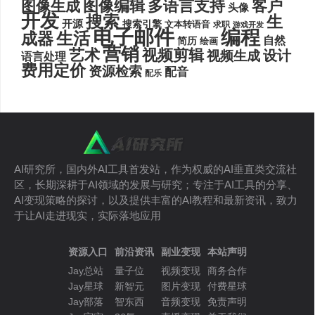
图像编辑
多语言支持
客户
图像生成
头像
开发
搜索
生
开源
搜索引擎
文本转语音
求职
游戏开发
电子邮件
编程
生活
成器
自然
简历
绘画
营销
艺术
视频剪辑
设计
视频生成
语言处理
费用定价
资源检索
配音
配乐
AI研究所，国内外AI工具首发站，作为权威的AI垂直类交流社
区，长期深耕于AI领域的发展与研究；专注于AI工具的分享、
AI变现策略的探讨，以及提供丰富的AI教程和最新资讯，致力
于让AI走进现实，实际落地应用
资源入口
前沿资讯
副业变现
本站声明
Jay总站
量子位
视频变现
商务合作
Jay星球
新智元
图片变现
付费星球
Jay部落
智东西
音频变现
免责声明