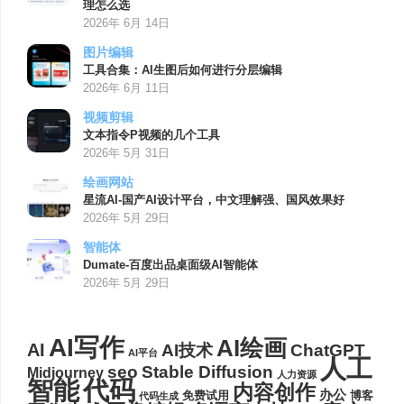
理怎么选
2026年 6月 14日
图片编辑
工具合集：AI生图后如何进行分层编辑
2026年 6月 11日
视频剪辑
文本指令P视频的几个工具
2026年 5月 31日
绘画网站
星流AI-国产AI设计平台，中文理解强、国风效果好
2026年 5月 29日
智能体
Dumate-百度出品桌面级AI智能体
2026年 5月 29日
AI写作
AI绘画
AI
AI技术
ChatGPT
AI平台
人工
seo
Stable Diffusion
Midjourney
人力资源
代码
智能
内容创作
办公
博客
免费试用
代码生成