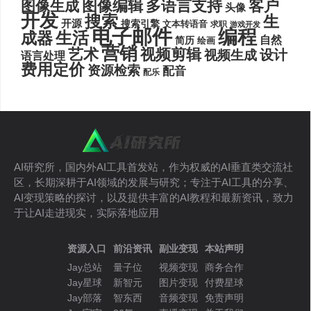
图像编辑
多语言支持
客户
图像生成
头像
开发
搜索
生
开源
搜索引擎
文本转语音
求职
游戏开发
电子邮件
编程
生活
成器
自然
简历
绘画
营销
艺术
视频剪辑
设计
视频生成
语言处理
费用定价
资源检索
配音
配乐
AI研究所，国内外AI工具首发站，作为权威的AI垂直类交流社
区，长期深耕于AI领域的发展与研究；专注于AI工具的分享、
AI变现策略的探讨，以及提供丰富的AI教程和最新资讯，致力
于让AI走进现实，实际落地应用
资源入口
前沿资讯
副业变现
本站声明
Jay总站
量子位
视频变现
商务合作
Jay星球
新智元
图片变现
付费星球
Jay部落
智东西
音频变现
免责声明