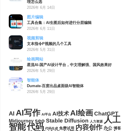
理怎么选
2026年 6月 14日
图片编辑
工具合集：AI生图后如何进行分层编辑
2026年 6月 11日
视频剪辑
文本指令P视频的几个工具
2026年 5月 31日
绘画网站
星流AI-国产AI设计平台，中文理解强、国风效果好
2026年 5月 29日
智能体
Dumate-百度出品桌面级AI智能体
2026年 5月 29日
AI写作
AI绘画
AI
AI技术
ChatGPT
AI平台
人工
seo
Stable Diffusion
Midjourney
人力资源
代码
智能
内容创作
办公
博客
免费试用
代码生成