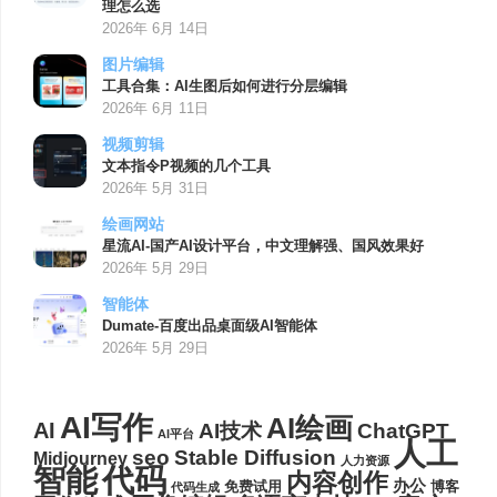
理怎么选
2026年 6月 14日
图片编辑
工具合集：AI生图后如何进行分层编辑
2026年 6月 11日
视频剪辑
文本指令P视频的几个工具
2026年 5月 31日
绘画网站
星流AI-国产AI设计平台，中文理解强、国风效果好
2026年 5月 29日
智能体
Dumate-百度出品桌面级AI智能体
2026年 5月 29日
AI写作
AI绘画
AI
AI技术
ChatGPT
AI平台
人工
seo
Stable Diffusion
Midjourney
人力资源
代码
智能
内容创作
办公
博客
免费试用
代码生成