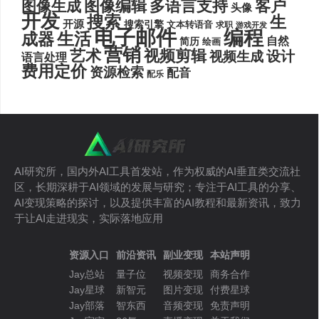
图像编辑
多语言支持
客户
图像生成
头像
开发
搜索
生
开源
搜索引擎
文本转语音
求职
游戏开发
电子邮件
编程
生活
成器
自然
简历
绘画
营销
艺术
视频剪辑
设计
视频生成
语言处理
费用定价
资源检索
配音
配乐
AI研究所，国内外AI工具首发站，作为权威的AI垂直类交流社
区，长期深耕于AI领域的发展与研究；专注于AI工具的分享、
AI变现策略的探讨，以及提供丰富的AI教程和最新资讯，致力
于让AI走进现实，实际落地应用
资源入口
前沿资讯
副业变现
本站声明
Jay总站
量子位
视频变现
商务合作
Jay星球
新智元
图片变现
付费星球
Jay部落
智东西
音频变现
免责声明