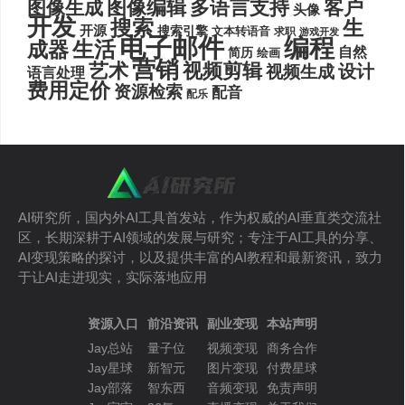
图像编辑
多语言支持
客户
图像生成
头像
开发
搜索
生
开源
搜索引擎
文本转语音
求职
游戏开发
电子邮件
编程
生活
成器
自然
简历
绘画
营销
艺术
视频剪辑
设计
视频生成
语言处理
费用定价
资源检索
配音
配乐
AI研究所，国内外AI工具首发站，作为权威的AI垂直类交流社
区，长期深耕于AI领域的发展与研究；专注于AI工具的分享、
AI变现策略的探讨，以及提供丰富的AI教程和最新资讯，致力
于让AI走进现实，实际落地应用
资源入口
前沿资讯
副业变现
本站声明
Jay总站
量子位
视频变现
商务合作
Jay星球
新智元
图片变现
付费星球
Jay部落
智东西
音频变现
免责声明