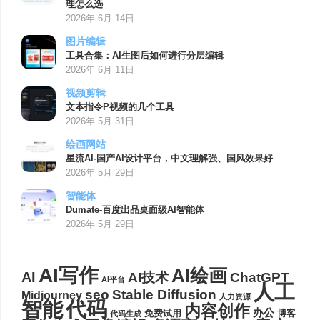
理怎么选
2026年 6月 14日
图片编辑
工具合集：AI生图后如何进行分层编辑
2026年 6月 11日
视频剪辑
文本指令P视频的几个工具
2026年 5月 31日
绘画网站
星流AI-国产AI设计平台，中文理解强、国风效果好
2026年 5月 29日
智能体
Dumate-百度出品桌面级AI智能体
2026年 5月 29日
AI写作
AI绘画
AI
AI技术
ChatGPT
AI平台
人工
seo
Stable Diffusion
Midjourney
人力资源
代码
智能
内容创作
办公
博客
免费试用
代码生成