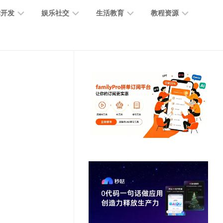
术开发
娱乐社交
生活教育
教程资源
大
媒
医
GPT
语
模
体
疗
教
言
型
创
医
程
模
作
学
型
开
MJ
放
媒
时
教
视
平
体
尚
程
觉
台
社
前
模
交
沿
型
SD
代
教
码
游
生
程
语
开
戏
活
音
发
辅
日
模
助
常
其
型