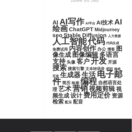
2026年 5月 29日
AI写作
AI
AI
AI技术
AI平台
绘画
ChatGPT
Midjourney
seo
Stable Diffusion
人力资源
代码
人工智能
代码生成
内容创作
图
办公
博客
免费试用
图像编辑
多语言
像生成
开发
支持
客户
头像
开源
搜索
搜索引擎
文本转语音
求职
游戏
电子邮
生活
生成器
开发
件
编程
自然语言处
简历
绘画
营销
艺术
视频剪辑
视
理
费用定价
设计
频生成
资源
检索
配音
配乐