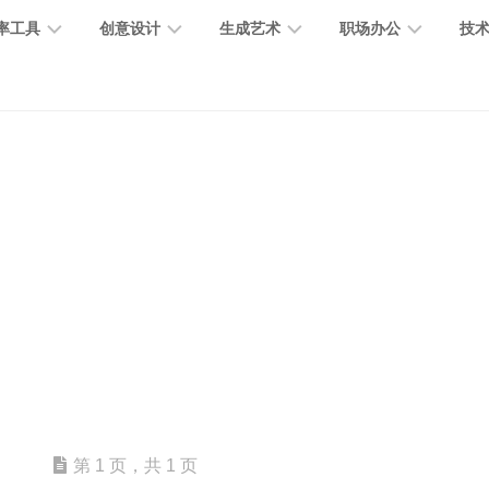
率工具
创意设计
生成艺术
职场办公
技
图
图
图
营
图
AI
营
像
片
像
销
片
提
销
处
编
生
宣
编
示
工
理
辑
成
传
辑
词
具
文
图
视
办
图
智
绘
数
PPT
本
标
频
公
像
能
画
字
制
处
设
生
助
修
对
网
人
作
理
计
成
手
复
话
站
电
思
智
字
音
客
抠
小
文
模
商
维
能
体
乐
户
图
说
档
型
作
导
总
设
生
服
消
创
总
社
图
图
第 1 页，共 1 页
结
计
成
务
除
作
结
区