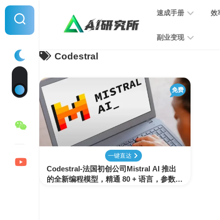
Skip
速成手册
效
to
content
副业变现
Codestral
提
示
词
音
指
免费
频
南
变
现
MJ
学
写
习
文
一键直达
手
变
Codestral-法国初创公司Mistral AI 推出
册
现
的全新编程模型，精通 80 + 语言，参数量
仅 22B
SD
图
学
片
习