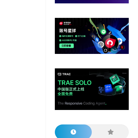
他
数
教
据
网
学
程
其
分
站
习
他
析
播
教
模
客
育
扩
型
展
资
源