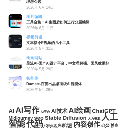
理怎么选
2026年 6月 14日
图片编辑
工具合集：AI生图后如何进行分层编辑
2026年 6月 11日
视频剪辑
文本指令P视频的几个工具
2026年 5月 31日
绘画网站
星流AI-国产AI设计平台，中文理解强、国风效果好
2026年 5月 29日
智能体
Dumate-百度出品桌面级AI智能体
2026年 5月 29日
AI写作
AI绘画
AI
AI技术
ChatGPT
AI平台
人工
seo
Stable Diffusion
Midjourney
人力资源
代码
智能
内容创作
办公
博客
免费试用
代码生成