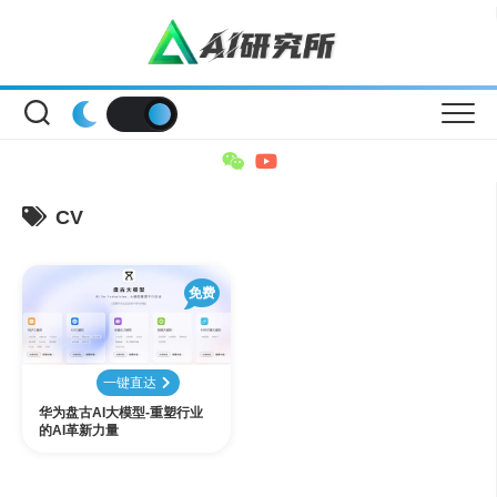
Skip
to
content
CV
免费
一键直达
华为盘古AI大模型-重塑行业
的AI革新力量