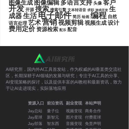
图像编辑
多语言支持
客户
图像生成
头像
开发
搜索
生
开源
搜索引擎
文本转语音
求职
游戏开发
电子邮件
编程
生活
成器
自然
简历
绘画
营销
艺术
视频剪辑
设计
视频生成
语言处理
费用定价
资源检索
配音
配乐
AI研究所，国内外AI工具首发站，作为权威的AI垂直类交流社
区，长期深耕于AI领域的发展与研究；专注于AI工具的分享、
AI变现策略的探讨，以及提供丰富的AI教程和最新资讯，致力
于让AI走进现实，实际落地应用
资源入口
前沿资讯
副业变现
本站声明
Jay总站
量子位
视频变现
商务合作
Jay星球
新智元
图片变现
付费星球
Jay部落
智东西
音频变现
免责声明