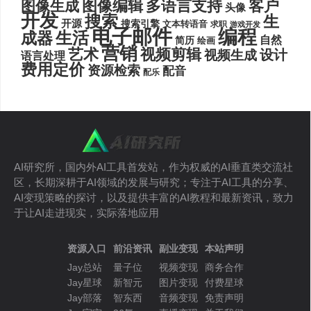
图像编辑
多语言支持
客户
图像生成
头像
开发
搜索
生
开源
搜索引擎
文本转语音
求职
游戏开发
电子邮件
编程
生活
成器
自然
简历
绘画
营销
艺术
视频剪辑
设计
视频生成
语言处理
费用定价
资源检索
配音
配乐
AI研究所，国内外AI工具首发站，作为权威的AI垂直类交流社
区，长期深耕于AI领域的发展与研究；专注于AI工具的分享、
AI变现策略的探讨，以及提供丰富的AI教程和最新资讯，致力
于让AI走进现实，实际落地应用
资源入口
前沿资讯
副业变现
本站声明
Jay总站
量子位
视频变现
商务合作
Jay星球
新智元
图片变现
付费星球
Jay部落
智东西
音频变现
免责声明