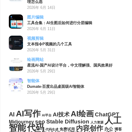
理怎么选
2026年 6月 14日
图片编辑
工具合集：AI生图后如何进行分层编辑
2026年 6月 11日
视频剪辑
文本指令P视频的几个工具
2026年 5月 31日
绘画网站
星流AI-国产AI设计平台，中文理解强、国风效果好
2026年 5月 29日
智能体
Dumate-百度出品桌面级AI智能体
2026年 5月 29日
AI写作
AI绘画
AI
AI技术
ChatGPT
AI平台
人工
seo
Stable Diffusion
Midjourney
人力资源
代码
智能
内容创作
办公
博客
免费试用
代码生成