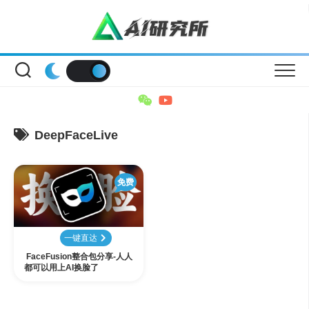
Skip
to
content
DeepFaceLive
免费
一键直达
FaceFusion整合包分享-人人
都可以用上AI换脸了