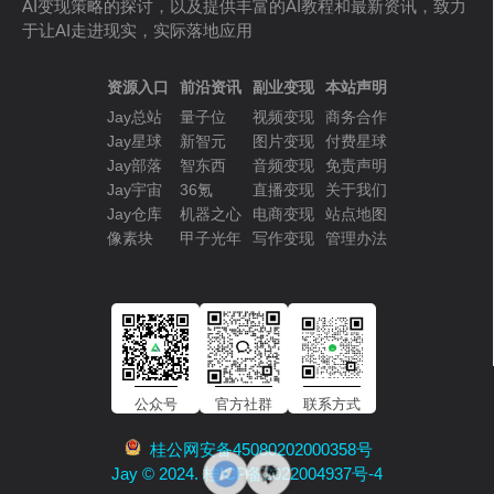
AI变现策略的探讨，以及提供丰富的AI教程和最新资讯，致力
于让AI走进现实，实际落地应用
资源入口
前沿资讯
副业变现
本站声明
Jay总站
量子位
视频变现
商务合作
Jay星球
新智元
图片变现
付费星球
Jay部落
智东西
音频变现
免责声明
Jay宇宙
36氪
直播变现
关于我们
Jay仓库
机器之心
电商变现
站点地图
像素块
甲子光年
写作变现
管理办法
公众号
官方社群
联系方式
桂公网安备45080202000358号
Jay © 2024. 桂ICP备2022004937号-4