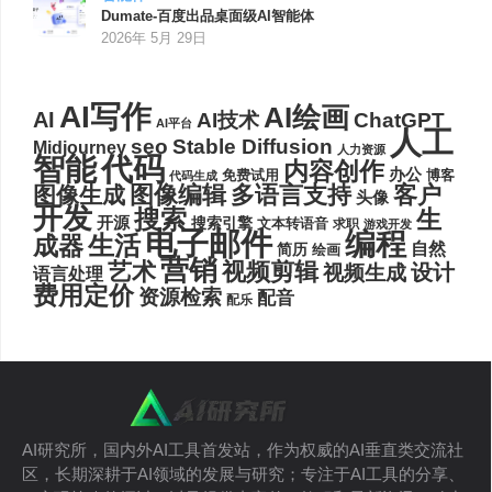
Dumate-百度出品桌面级AI智能体
2026年 5月 29日
AI写作
AI绘画
AI
AI技术
ChatGPT
AI平台
人工
seo
Stable Diffusion
Midjourney
人力资源
代码
智能
内容创作
办公
博客
免费试用
代码生成
图像编辑
多语言支持
客户
图像生成
头像
开发
搜索
生
开源
搜索引擎
文本转语音
求职
游戏开发
电子邮件
编程
生活
成器
自然
简历
绘画
营销
艺术
视频剪辑
设计
视频生成
语言处理
费用定价
资源检索
配音
配乐
AI研究所，国内外AI工具首发站，作为权威的AI垂直类交流社
区，长期深耕于AI领域的发展与研究；专注于AI工具的分享、