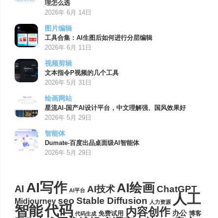
理怎么选
2026年 6月 14日
图片编辑
工具合集：AI生图后如何进行分层编辑
2026年 6月 11日
视频剪辑
文本指令P视频的几个工具
2026年 5月 31日
绘画网站
星流AI-国产AI设计平台，中文理解强、国风效果好
2026年 5月 29日
智能体
Dumate-百度出品桌面级AI智能体
2026年 5月 29日
AI写作
AI绘画
AI
AI技术
ChatGPT
AI平台
人工
seo
Stable Diffusion
Midjourney
人力资源
代码
智能
内容创作
办公
博客
免费试用
代码生成