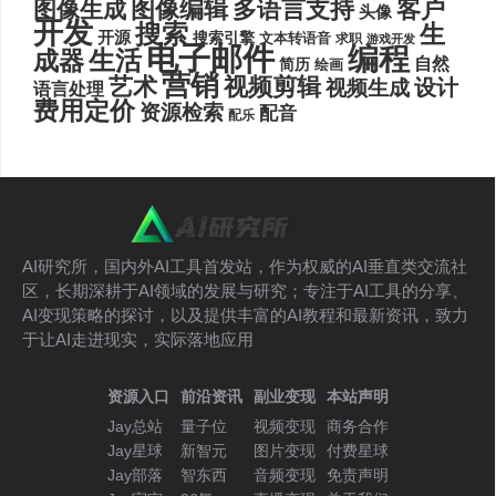
图像编辑
多语言支持
客户
图像生成
头像
开发
搜索
生
开源
搜索引擎
文本转语音
求职
游戏开发
电子邮件
编程
生活
成器
自然
简历
绘画
营销
艺术
视频剪辑
设计
视频生成
语言处理
费用定价
资源检索
配音
配乐
AI研究所，国内外AI工具首发站，作为权威的AI垂直类交流社
区，长期深耕于AI领域的发展与研究；专注于AI工具的分享、
AI变现策略的探讨，以及提供丰富的AI教程和最新资讯，致力
于让AI走进现实，实际落地应用
资源入口
前沿资讯
副业变现
本站声明
Jay总站
量子位
视频变现
商务合作
Jay星球
新智元
图片变现
付费星球
Jay部落
智东西
音频变现
免责声明