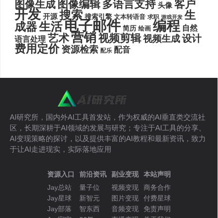
图像编辑
多语言支持
客户
图像生成
头像
开发
搜索
生
开源
搜索引擎
文本转语音
求职
游戏开发
电子邮件
编程
生活
成器
自然
简历
绘画
营销
艺术
视频剪辑
设计
视频生成
语言处理
费用定价
资源检索
配音
配乐
AI研究所，国内外AI工具首发站，作为权威的AI垂直类交流社
区，长期深耕于AI领域的发展与研究；专注于AI工具的分享、
AI变现策略的探讨，以及提供丰富的AI教程和最新资讯，致力
于让AI走进现实，实际落地应用
资源入口
前沿资讯
副业变现
本站声明
Jay总站
量子位
视频变现
商务合作
Jay星球
新智元
图片变现
付费星球
Jay部落
智东西
音频变现
免责声明