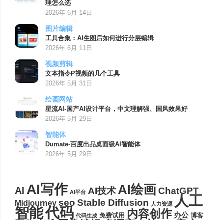
理怎么选
2026年 6月 14日
图片编辑
工具合集：AI生图后如何进行分层编辑
2026年 6月 11日
视频剪辑
文本指令P视频的几个工具
2026年 5月 31日
绘画网站
星流AI-国产AI设计平台，中文理解强、国风效果好
2026年 5月 29日
智能体
Dumate-百度出品桌面级AI智能体
2026年 5月 29日
AI写作
AI绘画
AI
AI技术
ChatGPT
AI平台
人工
seo
Stable Diffusion
Midjourney
人力资源
代码
智能
内容创作
办公
博客
免费试用
代码生成