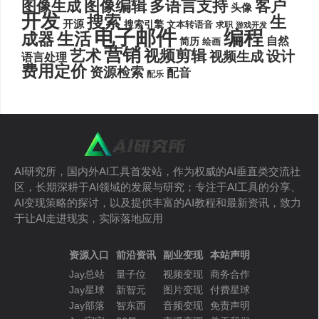
图像编辑
多语言支持
客户
图像生成
头像
开发
搜索
生
开源
搜索引擎
文本转语音
求职
游戏开发
电子邮件
编程
生活
成器
自然
简历
绘画
营销
艺术
视频剪辑
设计
视频生成
语言处理
费用定价
资源检索
配音
配乐
AI研究所，国内外AI工具首发站，作为权威的AI垂直类交流社
区，长期深耕于AI领域的发展与研究；专注于AI工具的分享、
AI变现策略的探讨，以及提供丰富的AI教程和最新资讯，致力
于让AI走进现实，实际落地应用
资源入口
前沿资讯
副业变现
本站声明
Jay总站
量子位
视频变现
商务合作
Jay星球
新智元
图片变现
付费星球
Jay部落
智东西
音频变现
免责声明