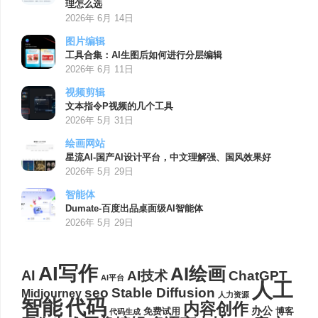
理怎么选
2026年 6月 14日
图片编辑
工具合集：AI生图后如何进行分层编辑
2026年 6月 11日
视频剪辑
文本指令P视频的几个工具
2026年 5月 31日
绘画网站
星流AI-国产AI设计平台，中文理解强、国风效果好
2026年 5月 29日
智能体
Dumate-百度出品桌面级AI智能体
2026年 5月 29日
AI写作
AI绘画
AI
AI技术
ChatGPT
AI平台
人工
seo
Stable Diffusion
Midjourney
人力资源
代码
智能
内容创作
办公
博客
免费试用
代码生成