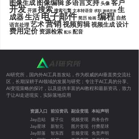
图像编辑
多语言支持
客户
图像生成
头像
开发
搜索
生
开源
搜索引擎
文本转语音
求职
游戏开发
电子邮件
编程
生活
成器
自然
简历
绘画
营销
艺术
视频剪辑
设计
视频生成
语言处理
费用定价
资源检索
配音
配乐
AI研究所，国内外AI工具首发站，作为权威的AI垂直类交流社
区，长期深耕于AI领域的发展与研究；专注于AI工具的分享、
AI变现策略的探讨，以及提供丰富的AI教程和最新资讯，致力
于让AI走进现实，实际落地应用
资源入口
前沿资讯
副业变现
本站声明
Jay总站
量子位
视频变现
商务合作
Jay星球
新智元
图片变现
付费星球
Jay部落
智东西
音频变现
免责声明