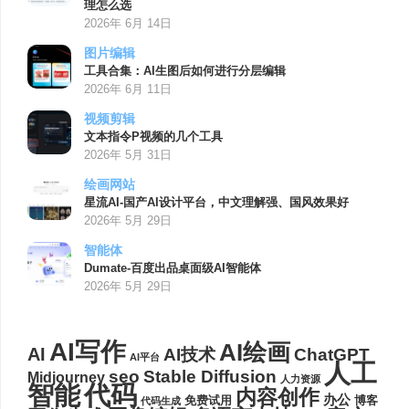
理怎么选
2026年 6月 14日
图片编辑
工具合集：AI生图后如何进行分层编辑
2026年 6月 11日
视频剪辑
文本指令P视频的几个工具
2026年 5月 31日
绘画网站
星流AI-国产AI设计平台，中文理解强、国风效果好
2026年 5月 29日
智能体
Dumate-百度出品桌面级AI智能体
2026年 5月 29日
AI写作
AI绘画
AI
AI技术
ChatGPT
AI平台
人工
seo
Stable Diffusion
Midjourney
人力资源
代码
智能
内容创作
办公
博客
免费试用
代码生成