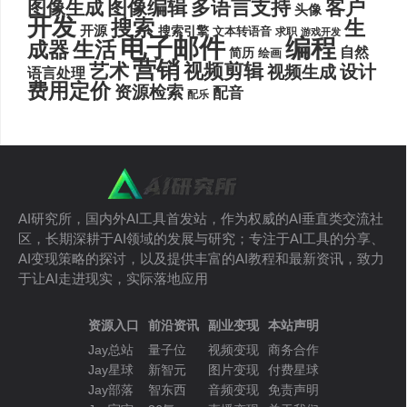
图像编辑
多语言支持
客户
图像生成
头像
开发
搜索
生
开源
搜索引擎
文本转语音
求职
游戏开发
电子邮件
编程
生活
成器
自然
简历
绘画
营销
艺术
视频剪辑
设计
视频生成
语言处理
费用定价
资源检索
配音
配乐
AI研究所，国内外AI工具首发站，作为权威的AI垂直类交流社
区，长期深耕于AI领域的发展与研究；专注于AI工具的分享、
AI变现策略的探讨，以及提供丰富的AI教程和最新资讯，致力
于让AI走进现实，实际落地应用
资源入口
前沿资讯
副业变现
本站声明
Jay总站
量子位
视频变现
商务合作
Jay星球
新智元
图片变现
付费星球
Jay部落
智东西
音频变现
免责声明