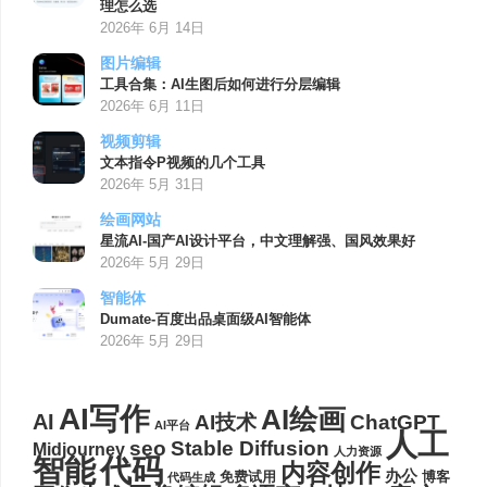
理怎么选
2026年 6月 14日
图片编辑
工具合集：AI生图后如何进行分层编辑
2026年 6月 11日
视频剪辑
文本指令P视频的几个工具
2026年 5月 31日
绘画网站
星流AI-国产AI设计平台，中文理解强、国风效果好
2026年 5月 29日
智能体
Dumate-百度出品桌面级AI智能体
2026年 5月 29日
AI写作
AI绘画
AI
AI技术
ChatGPT
AI平台
人工
seo
Stable Diffusion
Midjourney
人力资源
代码
智能
内容创作
办公
博客
免费试用
代码生成