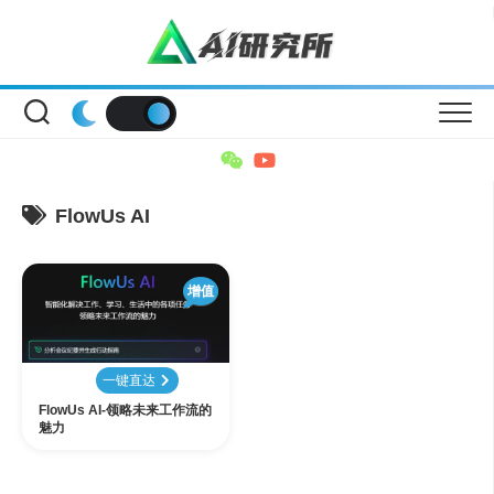
Skip
to
content
FlowUs AI
增值
一键直达
FlowUs AI-领略未来工作流的
魅力