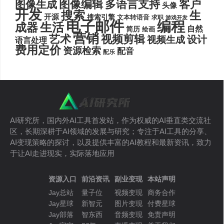
图像编辑
多语言支持
客户
图像生成
头像
开发
搜索
生
开源
搜索引擎
文本转语音
求职
游戏开发
电子邮件
编程
生活
成器
自然
简历
绘画
营销
艺术
视频剪辑
设计
视频生成
语言处理
费用定价
资源检索
配音
配乐
AI研究所，国内外AI工具首发站，作为权威的AI垂直类交流社
区，长期深耕于AI领域的发展与研究；专注于AI工具的分享、
AI变现策略的探讨，以及提供丰富的AI教程和最新资讯，致力
于让AI走进现实，实际落地应用
资源入口
前沿资讯
副业变现
本站声明
Jay总站
量子位
视频变现
商务合作
Jay星球
新智元
图片变现
付费星球
Jay部落
智东西
音频变现
免责声明