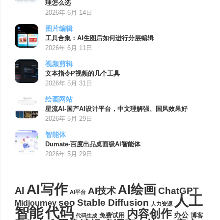
理怎么选
2026年 6月 14日
图片编辑
工具合集：AI生图后如何进行分层编辑
2026年 6月 11日
视频剪辑
文本指令P视频的几个工具
2026年 5月 31日
绘画网站
星流AI-国产AI设计平台，中文理解强、国风效果好
2026年 5月 29日
智能体
Dumate-百度出品桌面级AI智能体
2026年 5月 29日
AI写作
AI绘画
AI
AI技术
ChatGPT
AI平台
人工
seo
Stable Diffusion
Midjourney
人力资源
代码
智能
内容创作
办公
博客
免费试用
代码生成