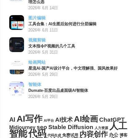
理怎么选
2026年 6月 14日
图片编辑
工具合集：AI生图后如何进行分层编辑
2026年 6月 11日
视频剪辑
文本指令P视频的几个工具
2026年 5月 31日
绘画网站
星流AI-国产AI设计平台，中文理解强、国风效果好
2026年 5月 29日
智能体
Dumate-百度出品桌面级AI智能体
2026年 5月 29日
AI写作
AI绘画
AI
AI技术
ChatGPT
AI平台
人工
seo
Stable Diffusion
Midjourney
人力资源
代码
智能
内容创作
办公
博客
免费试用
代码生成