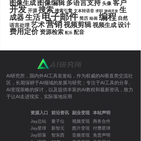
图像编辑
多语言支持
客户
图像生成
头像
开发
搜索
生
开源
搜索引擎
文本转语音
求职
游戏开发
电子邮件
编程
生活
成器
自然
简历
绘画
营销
艺术
视频剪辑
设计
视频生成
语言处理
费用定价
资源检索
配音
配乐
AI研究所，国内外AI工具首发站，作为权威的AI垂直类交流社
区，长期深耕于AI领域的发展与研究；专注于AI工具的分享、
AI变现策略的探讨，以及提供丰富的AI教程和最新资讯，致力
于让AI走进现实，实际落地应用
资源入口
前沿资讯
副业变现
本站声明
Jay总站
量子位
视频变现
商务合作
Jay星球
新智元
图片变现
付费星球
Jay部落
智东西
音频变现
免责声明