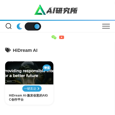
Skip
to
content
HiDream AI
增值
一键直达
HiDream AI-激发创意的AIG
C创作平台