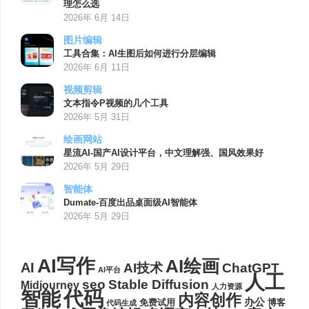
理怎么选
2026年 6月 14日
图片编辑
工具合集：AI生图后如何进行分层编辑
2026年 6月 11日
视频剪辑
文本指令P视频的几个工具
2026年 5月 31日
绘画网站
星流AI-国产AI设计平台，中文理解强、国风效果好
2026年 5月 29日
智能体
Dumate-百度出品桌面级AI智能体
2026年 5月 29日
AI写作
AI绘画
AI
AI技术
ChatGPT
AI平台
人工
seo
Stable Diffusion
Midjourney
人力资源
代码
智能
内容创作
办公
博客
免费试用
代码生成