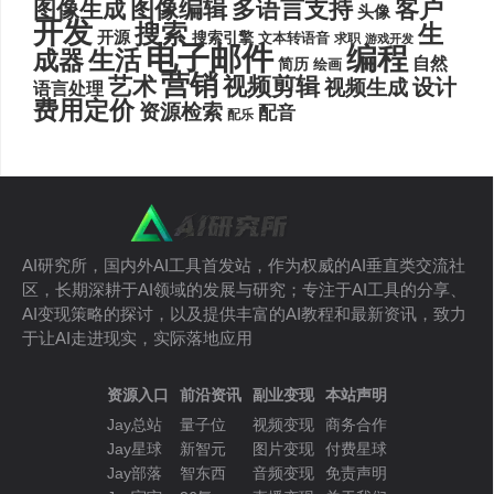
图像编辑
多语言支持
客户
图像生成
头像
开发
搜索
生
开源
搜索引擎
文本转语音
求职
游戏开发
电子邮件
编程
生活
成器
自然
简历
绘画
营销
艺术
视频剪辑
设计
视频生成
语言处理
费用定价
资源检索
配音
配乐
AI研究所，国内外AI工具首发站，作为权威的AI垂直类交流社
区，长期深耕于AI领域的发展与研究；专注于AI工具的分享、
AI变现策略的探讨，以及提供丰富的AI教程和最新资讯，致力
于让AI走进现实，实际落地应用
资源入口
前沿资讯
副业变现
本站声明
Jay总站
量子位
视频变现
商务合作
Jay星球
新智元
图片变现
付费星球
Jay部落
智东西
音频变现
免责声明