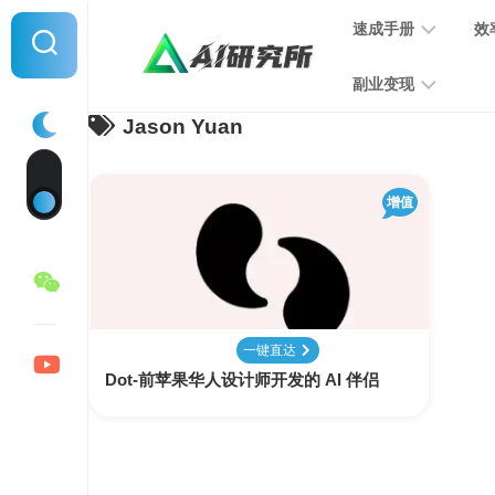
Skip
速成手册
效
to
content
副业变现
Jason Yuan
提
示
词
音
指
增值
频
南
变
现
MJ
学
写
习
文
一键直达
手
变
Dot-前苹果华人设计师开发的 AI 伴侣
册
现
SD
图
学
片
习