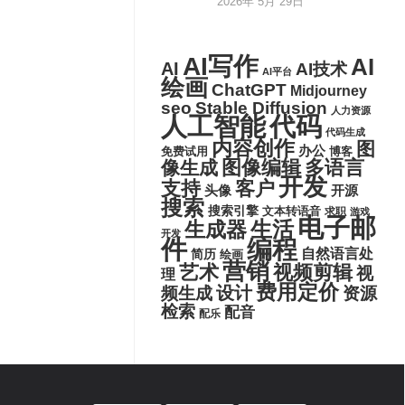
2026年 5月 29日
AI写作
AI
AI
AI技术
AI平台
绘画
ChatGPT
Midjourney
seo
Stable Diffusion
人力资源
代码
人工智能
代码生成
内容创作
图
办公
博客
免费试用
图像编辑
多语言
像生成
开发
支持
客户
头像
开源
搜索
搜索引擎
文本转语音
求职
游戏
电子邮
生活
生成器
开发
件
编程
自然语言处
简历
绘画
营销
艺术
视频剪辑
视
理
费用定价
设计
频生成
资源
检索
配音
配乐