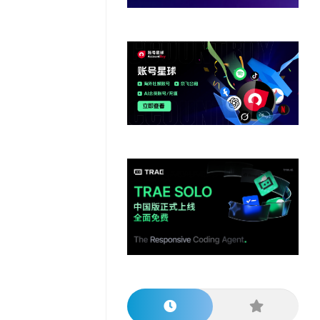
他
数
教
据
网
学
程
其
分
站
习
他
析
播
教
模
客
育
扩
型
展
资
源