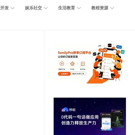
术开发
娱乐社交
生活教育
教程资源
大
媒
医
GPT
语
模
体
疗
教
言
型
创
医
程
模
作
学
型
开
MJ
放
媒
时
教
视
平
体
尚
程
觉
台
社
前
模
交
沿
型
SD
代
教
码
游
生
程
语
开
戏
活
音
发
辅
日
模
助
常
其
型