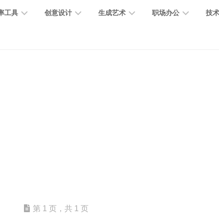
率工具
创意设计
生成艺术
职场办公
技
图
图
图
营
图
AI
营
像
片
像
销
片
提
销
处
编
生
宣
编
示
工
理
辑
成
传
辑
词
具
文
图
视
办
图
智
绘
数
PPT
本
标
频
公
像
能
画
字
制
处
设
生
助
修
对
网
人
作
理
计
成
手
复
话
站
电
思
智
字
音
客
抠
小
文
模
商
维
能
体
乐
户
图
说
档
型
作
导
总
设
生
服
消
创
总
社
图
图
第 1 页，共 1 页
结
计
成
务
除
作
结
区