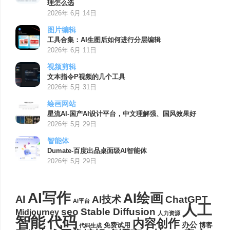
理怎么选
2026年 6月 14日
图片编辑
工具合集：AI生图后如何进行分层编辑
2026年 6月 11日
视频剪辑
文本指令P视频的几个工具
2026年 5月 31日
绘画网站
星流AI-国产AI设计平台，中文理解强、国风效果好
2026年 5月 29日
智能体
Dumate-百度出品桌面级AI智能体
2026年 5月 29日
AI写作
AI绘画
AI
AI技术
ChatGPT
AI平台
人工
seo
Stable Diffusion
Midjourney
人力资源
代码
智能
内容创作
办公
博客
免费试用
代码生成