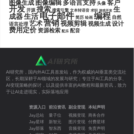
图像编辑
多语言支持
客户
图像生成
头像
开发
搜索
生
开源
搜索引擎
文本转语音
求职
游戏开发
电子邮件
编程
生活
成器
自然
简历
绘画
营销
艺术
视频剪辑
设计
视频生成
语言处理
费用定价
资源检索
配音
配乐
AI研究所，国内外AI工具首发站，作为权威的AI垂直类交流社
区，长期深耕于AI领域的发展与研究；专注于AI工具的分享、
AI变现策略的探讨，以及提供丰富的AI教程和最新资讯，致力
于让AI走进现实，实际落地应用
资源入口
前沿资讯
副业变现
本站声明
Jay总站
量子位
视频变现
商务合作
Jay星球
新智元
图片变现
付费星球
Jay部落
智东西
音频变现
免责声明