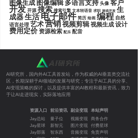
图像编辑
多语言支持
客户
图像生成
头像
开发
搜索
生
开源
搜索引擎
文本转语音
求职
游戏开发
电子邮件
编程
生活
成器
自然
简历
绘画
营销
艺术
视频剪辑
设计
视频生成
语言处理
费用定价
资源检索
配音
配乐
AI研究所，国内外AI工具首发站，作为权威的AI垂直类交流社
区，长期深耕于AI领域的发展与研究；专注于AI工具的分享、
AI变现策略的探讨，以及提供丰富的AI教程和最新资讯，致力
于让AI走进现实，实际落地应用
资源入口
前沿资讯
副业变现
本站声明
Jay总站
量子位
视频变现
商务合作
Jay星球
新智元
图片变现
付费星球
Jay部落
智东西
音频变现
免责声明