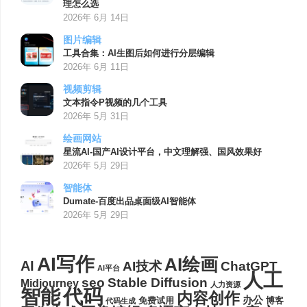
理怎么选
2026年 6月 14日
图片编辑
工具合集：AI生图后如何进行分层编辑
2026年 6月 11日
视频剪辑
文本指令P视频的几个工具
2026年 5月 31日
绘画网站
星流AI-国产AI设计平台，中文理解强、国风效果好
2026年 5月 29日
智能体
Dumate-百度出品桌面级AI智能体
2026年 5月 29日
AI写作
AI绘画
AI
AI技术
ChatGPT
AI平台
人工
seo
Stable Diffusion
Midjourney
人力资源
代码
智能
内容创作
办公
博客
免费试用
代码生成