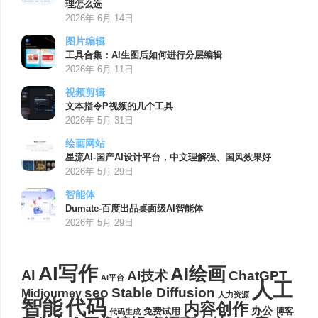
理怎么选
2026年 6月 14日
图片编辑
工具合集：AI生图后如何进行分层编辑
2026年 6月 11日
视频剪辑
文本指令P视频的几个工具
2026年 5月 31日
绘画网站
星流AI-国产AI设计平台，中文理解强、国风效果好
2026年 5月 29日
智能体
Dumate-百度出品桌面级AI智能体
2026年 5月 29日
AI写作
AI绘画
AI
AI技术
ChatGPT
AI平台
人工
seo
Stable Diffusion
Midjourney
人力资源
代码
智能
内容创作
办公
博客
免费试用
代码生成