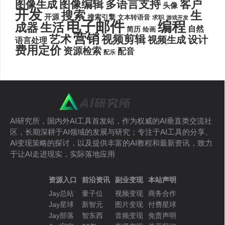
图像编辑
多语言支持
客户
图像生成
头像
开发
搜索
生
开源
搜索引擎
文本转语音
求职
游戏开发
电子邮件
编程
生活
成器
自然
简历
绘画
营销
艺术
视频剪辑
设计
视频生成
语言处理
费用定价
资源检索
配音
配乐
AI研究所，国内外AI工具首发站，作为权威的AI垂直类交流社
区，长期深耕于AI领域的发展与研究；专注于AI工具的分享、
AI变现策略的探讨，以及提供丰富的AI教程和最新资讯，致力
于让AI走进现实，实际落地应用
资源入口
前沿资讯
副业变现
本站声明
Jay总站
量子位
视频变现
商务合作
Jay星球
新智元
图片变现
付费星球
Jay部落
智东西
音频变现
免责声明