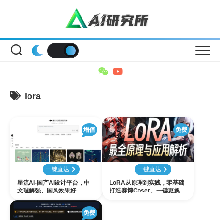
Skip
to
content
lora
增值
免费
一键直达
一键直达
星流AI-国产AI设计平台，中
LoRA从原理到实践，零基础
文理解强、国风效果好
打造赛博Coser、一键更换服
饰，无所不能！5大应用方向
剖析 & 保姆级讲解！Stable
免费
Diffusion AI绘画