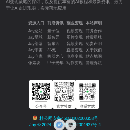
AI变现策略的探讨，以及提供丰富的AI教程和最新资讯，致力
于让AI走进现实，实际落地应用
资源入口
前沿资讯
副业变现
本站声明
Jay总站
量子位
视频变现
商务合作
Jay星球
新智元
图片变现
付费星球
Jay部落
智东西
音频变现
免责声明
Jay宇宙
36氪
直播变现
关于我们
Jay仓库
机器之心
电商变现
站点地图
像素块
甲子光年
写作变现
管理办法
公众号
官方社群
联系方式
桂公网安备45080202000358号
Jay © 2024. 桂ICP备2022004937号-4