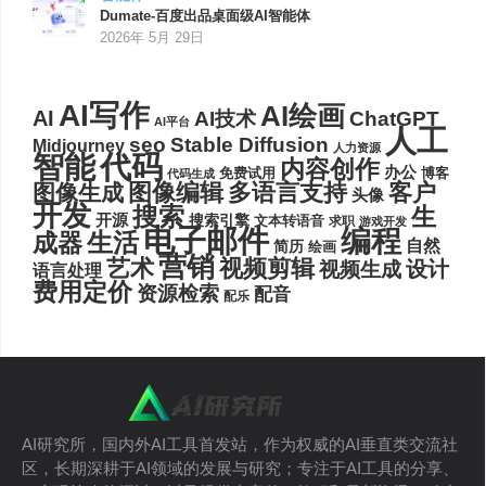
Dumate-百度出品桌面级AI智能体
2026年 5月 29日
AI写作
AI绘画
AI
AI技术
ChatGPT
AI平台
人工
seo
Stable Diffusion
Midjourney
人力资源
代码
智能
内容创作
办公
博客
免费试用
代码生成
图像编辑
多语言支持
客户
图像生成
头像
开发
搜索
生
开源
搜索引擎
文本转语音
求职
游戏开发
电子邮件
编程
生活
成器
自然
简历
绘画
营销
艺术
视频剪辑
设计
视频生成
语言处理
费用定价
资源检索
配音
配乐
AI研究所，国内外AI工具首发站，作为权威的AI垂直类交流社
区，长期深耕于AI领域的发展与研究；专注于AI工具的分享、