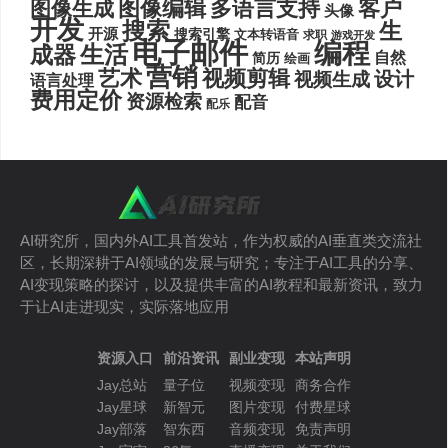
图像编辑
多语言支持
客户
图像生成
头像
开发
搜索
生
开源
搜索引擎
文本转语音
求职
游戏开发
电子邮件
编程
生活
成器
自然
简历
绘画
营销
艺术
视频剪辑
设计
视频生成
语言处理
费用定价
资源检索
配音
配乐
AI研究所，国内外AI工具首发站，作为权威的AI垂直类交流社
区，长期深耕于AI领域的发展与研究；专注于AI工具的分享、
AI变现策略的探讨，以及提供丰富的AI教程和最新资讯，致力
于让AI走进现实，实际落地应用
资源入口
前沿资讯
副业变现
本站声明
Jay总站
量子位
视频变现
商务合作
Jay星球
新智元
图片变现
付费星球
Jay部落
智东西
音频变现
免责声明