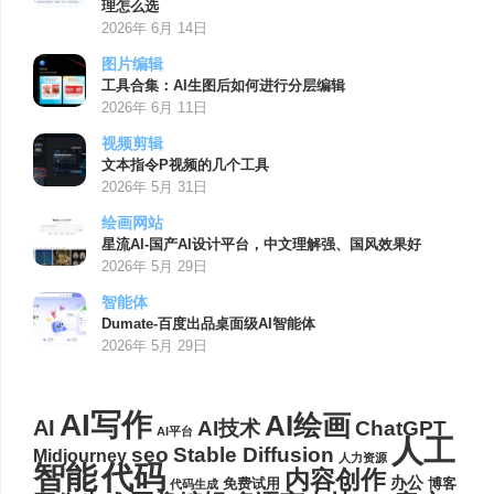
理怎么选
2026年 6月 14日
图片编辑
工具合集：AI生图后如何进行分层编辑
2026年 6月 11日
视频剪辑
文本指令P视频的几个工具
2026年 5月 31日
绘画网站
星流AI-国产AI设计平台，中文理解强、国风效果好
2026年 5月 29日
智能体
Dumate-百度出品桌面级AI智能体
2026年 5月 29日
AI写作
AI绘画
AI
AI技术
ChatGPT
AI平台
人工
seo
Stable Diffusion
Midjourney
人力资源
代码
智能
内容创作
办公
博客
免费试用
代码生成