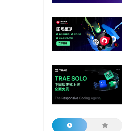
他
数
教
据
网
学
程
其
分
站
习
他
析
播
教
模
客
育
扩
型
展
资
源