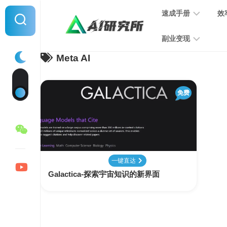
Skip
速成手册
效
to
content
副业变现
Meta AI
提
示
词
音
指
免费
频
南
变
现
MJ
学
写
习
文
一键直达
手
变
Galactica-探索宇宙知识的新界面
册
现
SD
图
学
片
习