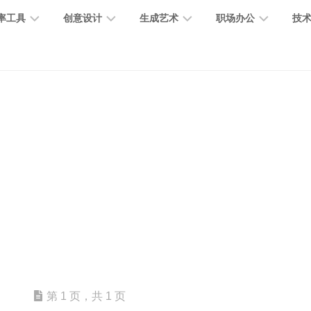
率工具
创意设计
生成艺术
职场办公
技
图
图
图
营
图
AI
营
像
片
像
销
片
提
销
处
编
生
宣
编
示
工
理
辑
成
传
辑
词
具
文
图
视
办
图
智
绘
数
PPT
本
标
频
公
像
能
画
字
制
处
设
生
助
修
对
网
人
作
理
计
成
手
复
话
站
电
思
智
字
音
客
抠
小
文
模
商
维
能
体
乐
户
图
说
档
型
作
导
总
设
生
服
消
创
总
社
图
图
第 1 页，共 1 页
结
计
成
务
除
作
结
区