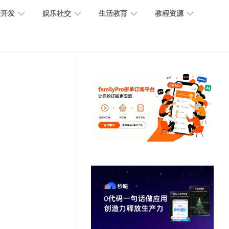
术开发
娱乐社交
生活教育
教程资源
大
媒
医
GPT
语
模
体
疗
教
言
型
创
医
程
模
作
学
型
开
MJ
放
媒
时
教
视
平
体
尚
程
觉
台
社
前
模
交
沿
型
SD
代
教
码
游
生
程
语
开
戏
活
音
发
辅
日
模
助
常
其
型