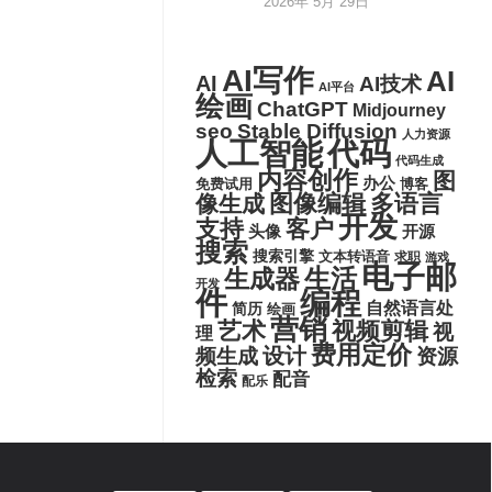
2026年 5月 29日
AI写作
AI
AI
AI技术
AI平台
绘画
ChatGPT
Midjourney
seo
Stable Diffusion
人力资源
代码
人工智能
代码生成
内容创作
图
办公
博客
免费试用
图像编辑
多语言
像生成
开发
支持
客户
头像
开源
搜索
搜索引擎
文本转语音
求职
游戏
电子邮
生活
生成器
开发
件
编程
自然语言处
简历
绘画
营销
艺术
视频剪辑
视
理
费用定价
设计
频生成
资源
检索
配音
配乐