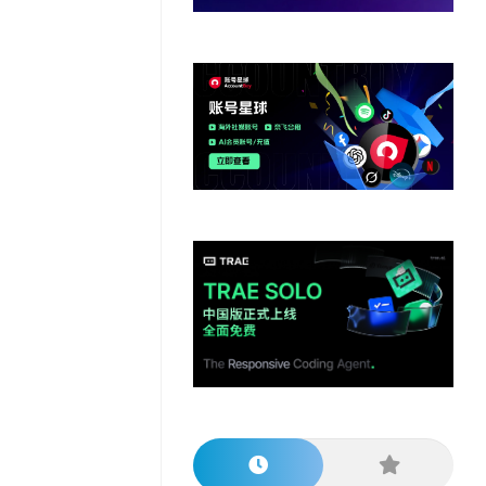
他
数
教
据
网
学
程
其
分
站
习
他
析
播
教
模
客
育
扩
型
展
资
源