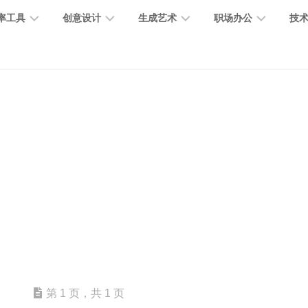
率工具
创意设计
生成艺术
职场办公
技
图
图
图
营
图
AI
营
像
片
像
销
片
提
销
处
编
生
宣
编
示
工
理
辑
成
传
辑
词
具
文
图
视
办
图
智
绘
数
PPT
本
标
频
公
像
能
画
字
制
处
设
生
助
修
对
网
人
作
理
计
成
手
复
话
站
电
思
智
字
音
客
抠
小
文
模
商
维
能
体
乐
户
图
说
档
型
作
导
总
设
生
服
消
创
总
社
图
图
第 1 页，共 1 页
结
计
成
务
除
作
结
区