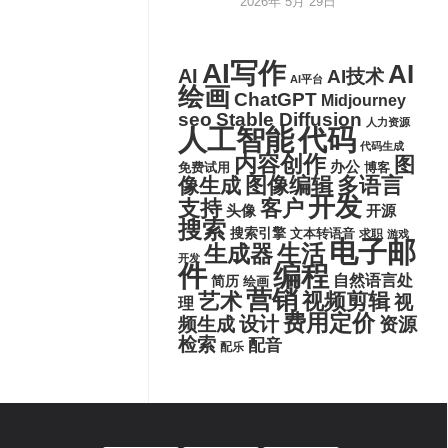
2026年 5月 29日
AI写作
AI
AI
AI技术
AI平台
绘画
ChatGPT
Midjourney
seo
Stable Diffusion
人力资源
代码
人工智能
代码生成
内容创作
图
办公
博客
免费试用
图像编辑
多语言
像生成
开发
支持
客户
头像
开源
搜索
搜索引擎
文本转语音
求职
游戏
电子邮
生活
生成器
开发
件
编程
自然语言处
简历
绘画
营销
艺术
视频剪辑
视
理
费用定价
设计
频生成
资源
检索
配音
配乐