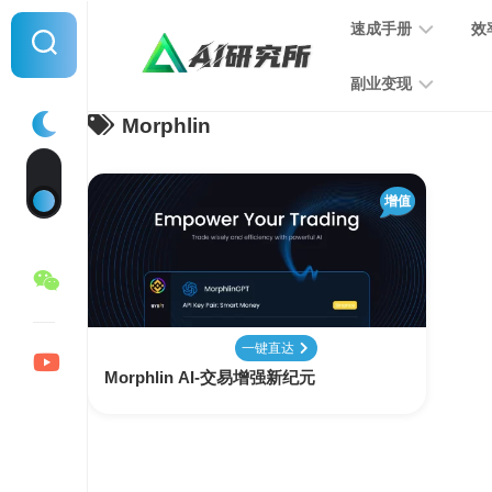
Skip
速成手册
效
to
content
副业变现
Morphlin
提
示
词
音
指
增值
频
南
变
现
MJ
学
写
习
文
一键直达
手
变
Morphlin AI-交易增强新纪元
册
现
SD
图
学
片
习