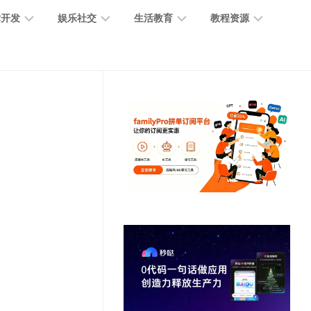
术开发
娱乐社交
生活教育
教程资源
大
媒
医
GPT
语
模
体
疗
教
言
型
创
医
程
模
作
学
型
开
MJ
放
媒
时
教
视
平
体
尚
程
觉
台
社
前
模
交
沿
型
SD
代
教
码
游
生
程
语
开
戏
活
音
发
辅
日
模
助
常
其
型