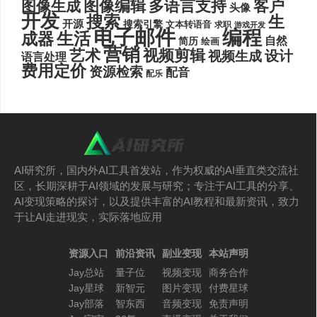
图像编辑
多语言支持
客户
图像生成
头像
开发
搜索
生
开源
搜索引擎
文本转语音
求职
游戏开发
电子邮件
编程
生活
成器
自然
简历
绘画
营销
艺术
视频剪辑
设计
视频生成
语言处理
费用定价
资源检索
配音
配乐
AI研究所，国内外AI工具首发站，作为权威的AI垂直类交流社
区，长期深耕于AI领域的发展与研究；专注于AI工具的分享、
AI变现策略的探讨，以及提供丰富的AI教程和最新资讯，致力
于让AI走进现实，实际落地应用
资源入口
前沿资讯
副业变现
本站声明
Jay总站
量子位
视频变现
商务合作
Jay星球
新智元
图片变现
付费星球
Jay部落
智东西
音频变现
免责声明