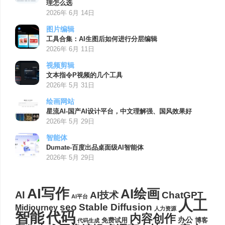
理怎么选
2026年 6月 14日
图片编辑
工具合集：AI生图后如何进行分层编辑
2026年 6月 11日
视频剪辑
文本指令P视频的几个工具
2026年 5月 31日
绘画网站
星流AI-国产AI设计平台，中文理解强、国风效果好
2026年 5月 29日
智能体
Dumate-百度出品桌面级AI智能体
2026年 5月 29日
AI写作
AI绘画
AI
AI技术
ChatGPT
AI平台
人工
seo
Stable Diffusion
Midjourney
人力资源
代码
智能
内容创作
办公
博客
免费试用
代码生成