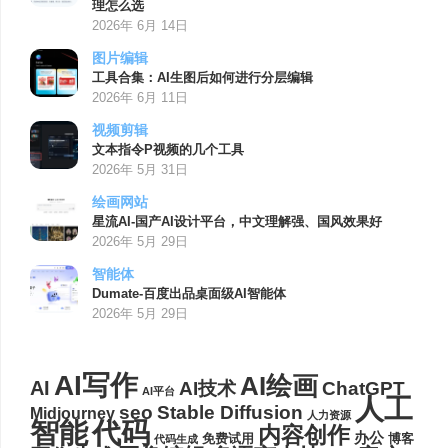
理怎么选
2026年 6月 14日
图片编辑
工具合集：AI生图后如何进行分层编辑
2026年 6月 11日
视频剪辑
文本指令P视频的几个工具
2026年 5月 31日
绘画网站
星流AI-国产AI设计平台，中文理解强、国风效果好
2026年 5月 29日
智能体
Dumate-百度出品桌面级AI智能体
2026年 5月 29日
AI写作
AI绘画
AI
AI技术
ChatGPT
AI平台
人工
seo
Stable Diffusion
Midjourney
人力资源
代码
智能
内容创作
办公
博客
免费试用
代码生成