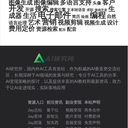
图像编辑
多语言支持
客户
图像生成
头像
开发
搜索
生
开源
搜索引擎
文本转语音
求职
游戏开发
电子邮件
编程
生活
成器
自然
简历
绘画
营销
艺术
视频剪辑
设计
视频生成
语言处理
费用定价
资源检索
配音
配乐
AI研究所，国内外AI工具首发站，作为权威的AI垂直类交流社
区，长期深耕于AI领域的发展与研究；专注于AI工具的分享、
AI变现策略的探讨，以及提供丰富的AI教程和最新资讯，致力
于让AI走进现实，实际落地应用
资源入口
前沿资讯
副业变现
本站声明
Jay总站
量子位
视频变现
商务合作
Jay星球
新智元
图片变现
付费星球
Jay部落
智东西
音频变现
免责声明