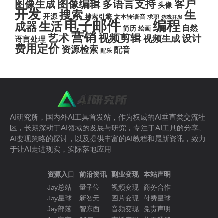
图像编辑
多语言支持
客户
图像生成
头像
开发
搜索
生
开源
搜索引擎
文本转语音
求职
游戏开发
电子邮件
编程
生活
成器
自然
简历
绘画
营销
艺术
视频剪辑
设计
视频生成
语言处理
费用定价
资源检索
配音
配乐
AI研究所，国内外AI工具首发站，作为权威的AI垂直类交流社
区，长期深耕于AI领域的发展与研究；专注于AI工具的分享、
AI变现策略的探讨，以及提供丰富的AI教程和最新资讯，致力
于让AI走进现实，实际落地应用
资源入口
前沿资讯
副业变现
本站声明
Jay总站
量子位
视频变现
商务合作
Jay星球
新智元
图片变现
付费星球
Jay部落
智东西
音频变现
免责声明