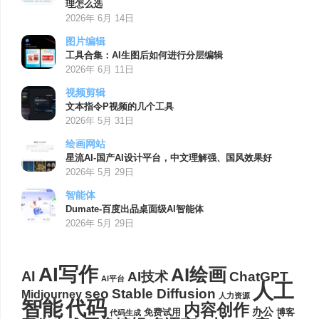
理怎么选
2026年 6月 14日
图片编辑
工具合集：AI生图后如何进行分层编辑
2026年 6月 11日
视频剪辑
文本指令P视频的几个工具
2026年 5月 31日
绘画网站
星流AI-国产AI设计平台，中文理解强、国风效果好
2026年 5月 29日
智能体
Dumate-百度出品桌面级AI智能体
2026年 5月 29日
AI写作
AI绘画
AI
AI技术
ChatGPT
AI平台
人工
seo
Stable Diffusion
Midjourney
人力资源
代码
智能
内容创作
办公
博客
免费试用
代码生成