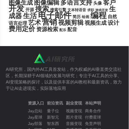
图像编辑
多语言支持
客户
图像生成
头像
开发
搜索
生
开源
搜索引擎
文本转语音
求职
游戏开发
电子邮件
编程
生活
成器
自然
简历
绘画
营销
艺术
视频剪辑
设计
视频生成
语言处理
费用定价
资源检索
配音
配乐
AI研究所，国内外AI工具首发站，作为权威的AI垂直类交流社
区，长期深耕于AI领域的发展与研究；专注于AI工具的分享、
AI变现策略的探讨，以及提供丰富的AI教程和最新资讯，致力
于让AI走进现实，实际落地应用
资源入口
前沿资讯
副业变现
本站声明
Jay总站
量子位
视频变现
商务合作
Jay星球
新智元
图片变现
付费星球
Jay部落
智东西
音频变现
免责声明