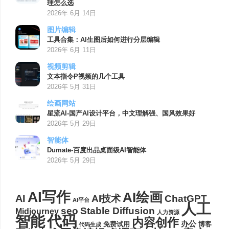
理怎么选
2026年 6月 14日
图片编辑
工具合集：AI生图后如何进行分层编辑
2026年 6月 11日
视频剪辑
文本指令P视频的几个工具
2026年 5月 31日
绘画网站
星流AI-国产AI设计平台，中文理解强、国风效果好
2026年 5月 29日
智能体
Dumate-百度出品桌面级AI智能体
2026年 5月 29日
AI写作
AI绘画
AI
AI技术
ChatGPT
AI平台
人工
seo
Stable Diffusion
Midjourney
人力资源
代码
智能
内容创作
办公
博客
免费试用
代码生成