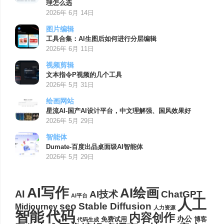
理怎么选
2026年 6月 14日
图片编辑
工具合集：AI生图后如何进行分层编辑
2026年 6月 11日
视频剪辑
文本指令P视频的几个工具
2026年 5月 31日
绘画网站
星流AI-国产AI设计平台，中文理解强、国风效果好
2026年 5月 29日
智能体
Dumate-百度出品桌面级AI智能体
2026年 5月 29日
AI写作
AI绘画
AI
AI技术
ChatGPT
AI平台
人工
seo
Stable Diffusion
Midjourney
人力资源
代码
智能
内容创作
办公
博客
免费试用
代码生成