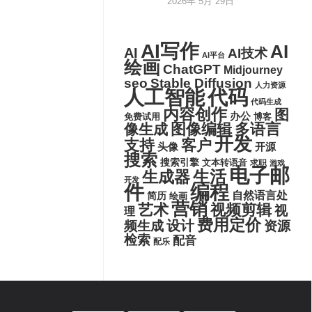
2026年 5月 29日
AI写作
AI
AI
AI技术
AI平台
绘画
ChatGPT
Midjourney
seo
Stable Diffusion
人力资源
代码
人工智能
代码生成
内容创作
图
办公
博客
免费试用
图像编辑
多语言
像生成
开发
支持
客户
头像
开源
搜索
搜索引擎
文本转语音
求职
游戏
电子邮
生活
生成器
开发
件
编程
自然语言处
简历
绘画
营销
艺术
视频剪辑
视
理
费用定价
设计
频生成
资源
检索
配音
配乐