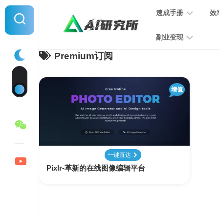
Skip
速成手册
效
to
content
副业变现
Premium订阅
提
示
词
音
指
增值
频
南
变
现
MJ
学
写
习
文
一键直达
手
变
Pixlr-革新的在线图像编辑平台
册
现
SD
图
学
片
习