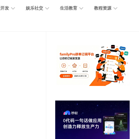
术开发
娱乐社交
生活教育
教程资源
大
媒
医
GPT
语
模
体
疗
教
言
型
创
医
程
模
作
学
型
开
MJ
放
媒
时
教
视
平
体
尚
程
觉
台
社
前
模
交
沿
型
SD
代
教
码
游
生
程
语
开
戏
活
音
发
辅
日
模
助
常
其
型