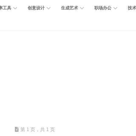
率工具
创意设计
生成艺术
职场办公
技
图
图
图
营
图
AI
营
像
片
像
销
片
提
销
处
编
生
宣
编
示
工
理
辑
成
传
辑
词
具
文
图
视
办
图
智
绘
数
PPT
本
标
频
公
像
能
画
字
制
处
设
生
助
修
对
网
人
作
理
计
成
手
复
话
站
电
思
智
字
音
客
抠
小
文
模
商
维
能
体
乐
户
图
说
档
型
作
导
总
设
生
服
消
创
总
社
图
图
第 1 页，共 1 页
结
计
成
务
除
作
结
区