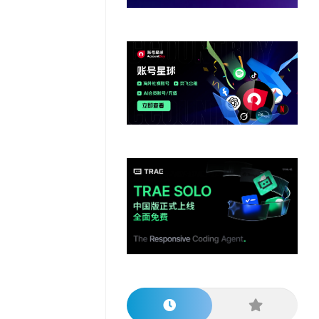
他
数
教
据
网
学
程
其
分
站
习
他
析
播
教
模
客
育
扩
型
展
资
源