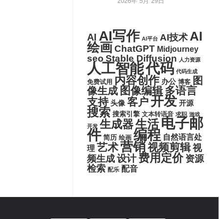
2026年 5月 29日
AI写作
AI
AI
AI技术
AI平台
绘画
ChatGPT
Midjourney
seo
Stable Diffusion
人力资源
代码
人工智能
代码生成
内容创作
图
办公
博客
免费试用
图像编辑
多语言
像生成
开发
支持
客户
头像
开源
搜索
搜索引擎
文本转语音
求职
游戏
电子邮
生活
生成器
开发
件
编程
自然语言处
简历
绘画
营销
艺术
视频剪辑
视
理
费用定价
设计
频生成
资源
检索
配音
配乐