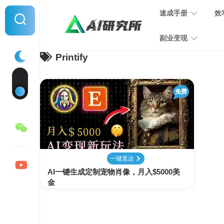
Skip
速成手册
效
to
content
副业变现
Printify
提
示
词
音
指
免费
频
南
变
现
MJ
学
写
习
文
一键直达
手
变
AI一键生成定制宠物肖像，月入$5000美
册
现
金
SD
图
学
片
习