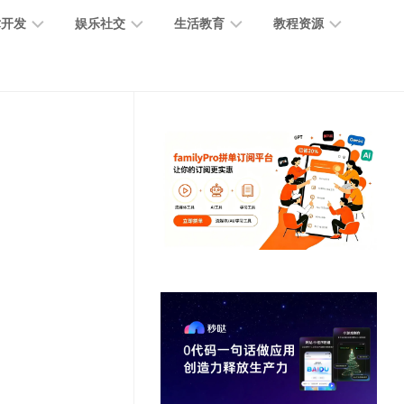
术开发
娱乐社交
生活教育
教程资源
大
媒
医
GPT
语
模
体
疗
教
言
型
创
医
程
模
作
学
型
开
MJ
放
媒
时
教
视
平
体
尚
程
觉
台
社
前
模
交
沿
型
SD
代
教
码
游
生
程
语
开
戏
活
音
发
辅
日
模
助
常
其
型