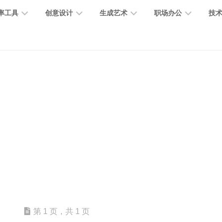
率工具
创意设计
生成艺术
职场办公
技
图
图
图
营
图
AI
营
像
片
像
销
片
提
销
处
编
生
宣
编
示
工
理
辑
成
传
辑
词
具
文
图
视
办
图
智
绘
数
PPT
本
标
频
公
像
能
画
字
制
处
设
生
助
修
对
网
人
作
理
计
成
手
复
话
站
电
思
智
字
音
客
抠
小
文
模
商
维
能
体
乐
户
图
说
档
型
作
导
总
设
生
服
消
创
总
社
图
图
第 1 页，共 1 页
结
计
成
务
除
作
结
区