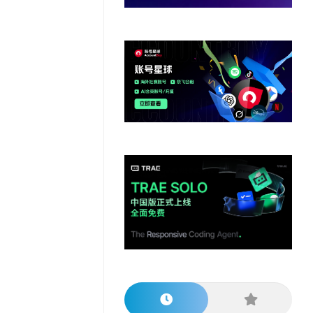
他
数
教
据
网
学
程
其
分
站
习
他
析
播
教
模
客
育
扩
型
展
资
源