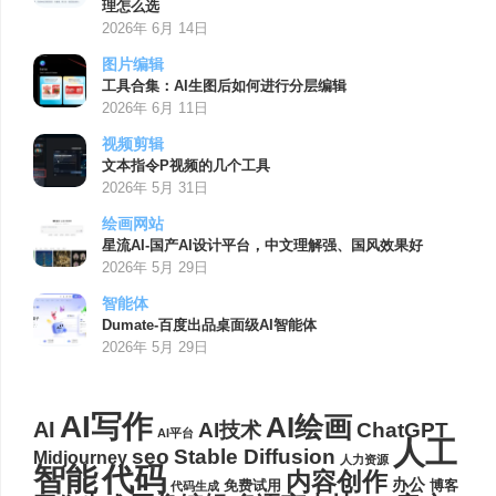
理怎么选
2026年 6月 14日
图片编辑
工具合集：AI生图后如何进行分层编辑
2026年 6月 11日
视频剪辑
文本指令P视频的几个工具
2026年 5月 31日
绘画网站
星流AI-国产AI设计平台，中文理解强、国风效果好
2026年 5月 29日
智能体
Dumate-百度出品桌面级AI智能体
2026年 5月 29日
AI写作
AI绘画
AI
AI技术
ChatGPT
AI平台
人工
seo
Stable Diffusion
Midjourney
人力资源
代码
智能
内容创作
办公
博客
免费试用
代码生成