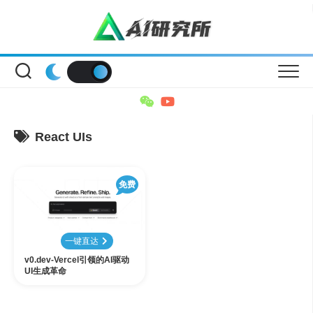
Skip
to
content
React UIs
免费
一键直达
v0.dev-Vercel引领的AI驱动
UI生成革命