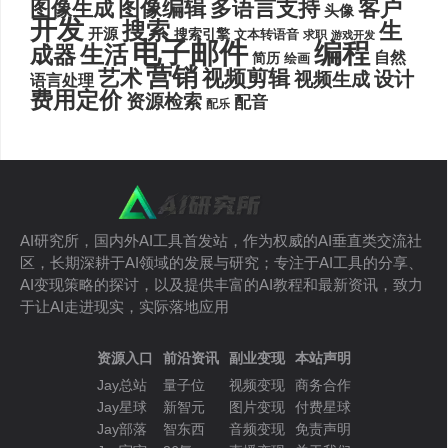
图像编辑
多语言支持
客户
图像生成
头像
开发
搜索
生
开源
搜索引擎
文本转语音
求职
游戏开发
电子邮件
编程
生活
成器
自然
简历
绘画
营销
艺术
视频剪辑
设计
视频生成
语言处理
费用定价
资源检索
配音
配乐
AI研究所，国内外AI工具首发站，作为权威的AI垂直类交流社
区，长期深耕于AI领域的发展与研究；专注于AI工具的分享、
AI变现策略的探讨，以及提供丰富的AI教程和最新资讯，致力
于让AI走进现实，实际落地应用
资源入口
前沿资讯
副业变现
本站声明
Jay总站
量子位
视频变现
商务合作
Jay星球
新智元
图片变现
付费星球
Jay部落
智东西
音频变现
免责声明