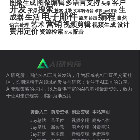
图像编辑
多语言支持
客户
图像生成
头像
开发
搜索
生
开源
搜索引擎
文本转语音
求职
游戏开发
电子邮件
编程
生活
成器
自然
简历
绘画
营销
艺术
视频剪辑
设计
视频生成
语言处理
费用定价
资源检索
配音
配乐
AI研究所，国内外AI工具首发站，作为权威的AI垂直类交流社
区，长期深耕于AI领域的发展与研究；专注于AI工具的分享、
AI变现策略的探讨，以及提供丰富的AI教程和最新资讯，致力
于让AI走进现实，实际落地应用
资源入口
前沿资讯
副业变现
本站声明
Jay总站
量子位
视频变现
商务合作
Jay星球
新智元
图片变现
付费星球
Jay部落
智东西
音频变现
免责声明