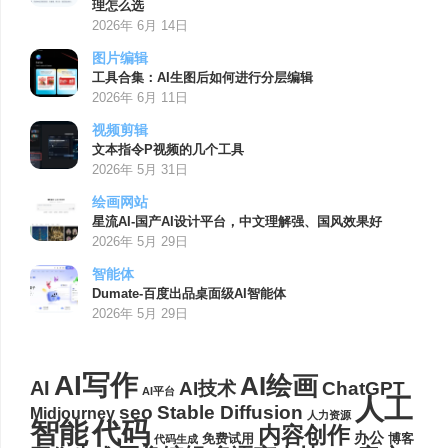
理怎么选
2026年 6月 14日
图片编辑
工具合集：AI生图后如何进行分层编辑
2026年 6月 11日
视频剪辑
文本指令P视频的几个工具
2026年 5月 31日
绘画网站
星流AI-国产AI设计平台，中文理解强、国风效果好
2026年 5月 29日
智能体
Dumate-百度出品桌面级AI智能体
2026年 5月 29日
AI写作
AI绘画
AI
AI技术
ChatGPT
AI平台
人工
seo
Stable Diffusion
Midjourney
人力资源
代码
智能
内容创作
办公
博客
免费试用
代码生成