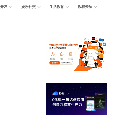
术开发
娱乐社交
生活教育
教程资源
大
媒
医
GPT
语
模
体
疗
教
言
型
创
医
程
模
作
学
型
开
MJ
放
媒
时
教
视
平
体
尚
程
觉
台
社
前
模
交
沿
型
SD
代
教
码
游
生
程
语
开
戏
活
音
发
辅
日
模
助
常
其
型