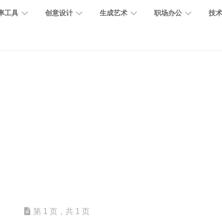
率工具
创意设计
生成艺术
职场办公
技
图
图
图
营
图
AI
营
像
片
像
销
片
提
销
处
编
生
宣
编
示
工
理
辑
成
传
辑
词
具
文
图
视
办
图
智
绘
数
PPT
本
标
频
公
像
能
画
字
制
处
设
生
助
修
对
网
人
作
理
计
成
手
复
话
站
电
思
智
字
音
客
抠
小
文
模
商
维
能
体
乐
户
图
说
档
型
作
导
总
设
生
服
消
创
总
社
图
图
第 1 页，共 1 页
结
计
成
务
除
作
结
区