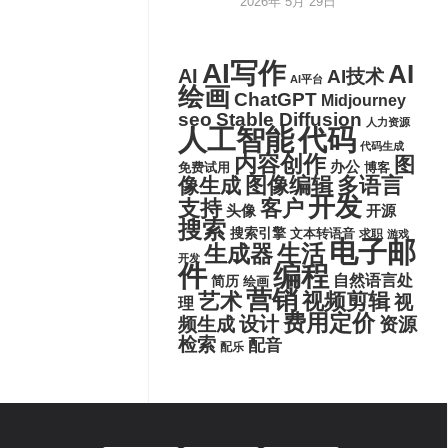
2026年 5月 29日
AI写作
AI
AI
AI技术
AI平台
绘画
ChatGPT
Midjourney
seo
Stable Diffusion
人力资源
代码
人工智能
代码生成
内容创作
图
办公
博客
免费试用
图像编辑
多语言
像生成
开发
支持
客户
头像
开源
搜索
搜索引擎
文本转语音
求职
游戏
电子邮
生活
生成器
开发
件
编程
自然语言处
简历
绘画
营销
艺术
视频剪辑
视
理
费用定价
设计
频生成
资源
检索
配音
配乐