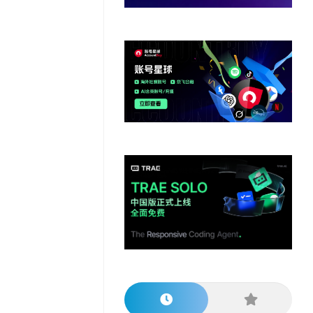
他
数
教
据
网
学
程
其
分
站
习
他
析
播
教
模
客
育
扩
型
展
资
源