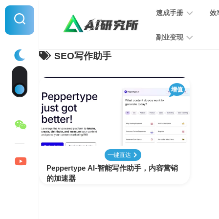
Skip
速成手册
效
to
content
副业变现
SEO写作助手
提
示
词
音
指
增值
频
南
变
现
MJ
学
写
习
文
一键直达
手
变
Peppertype AI-智能写作助手，内容营销
册
现
的加速器
SD
图
学
片
习