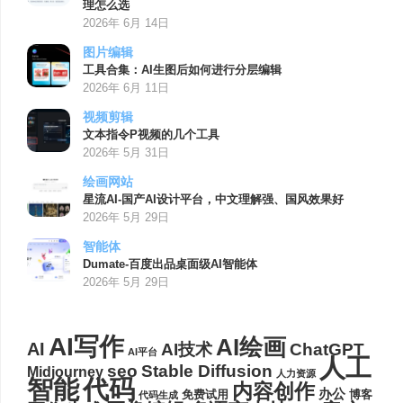
理怎么选
2026年 6月 14日
图片编辑
工具合集：AI生图后如何进行分层编辑
2026年 6月 11日
视频剪辑
文本指令P视频的几个工具
2026年 5月 31日
绘画网站
星流AI-国产AI设计平台，中文理解强、国风效果好
2026年 5月 29日
智能体
Dumate-百度出品桌面级AI智能体
2026年 5月 29日
AI写作
AI绘画
AI
AI技术
ChatGPT
AI平台
人工
seo
Stable Diffusion
Midjourney
人力资源
代码
智能
内容创作
办公
博客
免费试用
代码生成