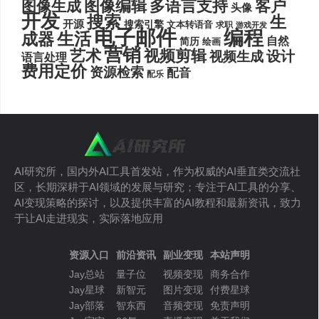
图像编辑
多语言支持
客户
图像生成
头像
开发
搜索
生
开源
搜索引擎
文本转语音
求职
游戏开发
电子邮件
编程
生活
成器
自然
简历
绘画
营销
艺术
视频剪辑
设计
视频生成
语言处理
费用定价
资源检索
配音
配乐
AI研究所，国内外AI工具首发站，作为权威的AI垂直类交流社
区，长期深耕于AI领域的发展与研究；专注于AI工具的分享、
AI变现策略的探讨，以及提供丰富的AI教程和最新资讯，致力
于让AI走进现实，实际落地应用
资源入口
前沿资讯
副业变现
本站声明
Jay总站
量子位
视频变现
商务合作
Jay星球
新智元
图片变现
付费星球
Jay部落
智东西
音频变现
免责声明