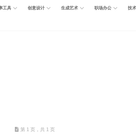
率工具
创意设计
生成艺术
职场办公
技
图
图
图
营
图
AI
营
像
片
像
销
片
提
销
处
编
生
宣
编
示
工
理
辑
成
传
辑
词
具
文
图
视
办
图
智
绘
数
PPT
本
标
频
公
像
能
画
字
制
处
设
生
助
修
对
网
人
作
理
计
成
手
复
话
站
电
思
智
字
音
客
抠
小
文
模
商
维
能
体
乐
户
图
说
档
型
作
导
总
设
生
服
消
创
总
社
图
图
第 1 页，共 1 页
结
计
成
务
除
作
结
区