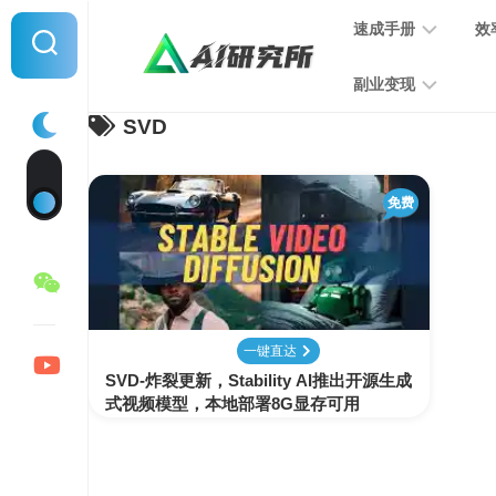
Skip
速成手册
效
to
content
副业变现
SVD
提
示
词
音
指
免费
频
南
变
现
MJ
学
写
习
文
一键直达
手
变
SVD-炸裂更新，Stability AI推出开源生成
册
现
式视频模型，本地部署8G显存可用
SD
图
学
片
习