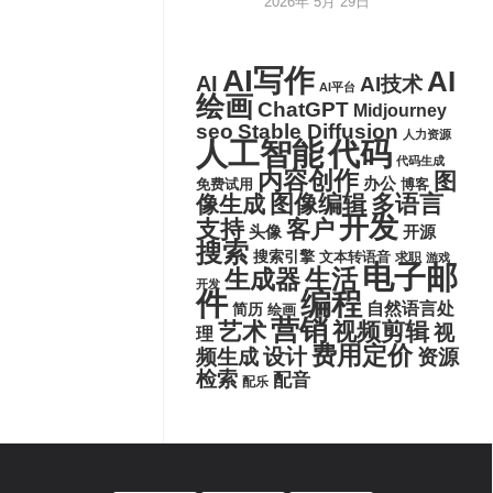
2026年 5月 29日
AI写作
AI
AI
AI技术
AI平台
绘画
ChatGPT
Midjourney
seo
Stable Diffusion
人力资源
代码
人工智能
代码生成
内容创作
图
办公
博客
免费试用
图像编辑
多语言
像生成
开发
支持
客户
头像
开源
搜索
搜索引擎
文本转语音
求职
游戏
电子邮
生活
生成器
开发
件
编程
自然语言处
简历
绘画
营销
艺术
视频剪辑
视
理
费用定价
设计
频生成
资源
检索
配音
配乐