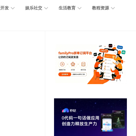
术开发
娱乐社交
生活教育
教程资源
大
媒
医
GPT
语
模
体
疗
教
言
型
创
医
程
模
作
学
型
开
MJ
放
媒
时
教
视
平
体
尚
程
觉
台
社
前
模
交
沿
型
SD
代
教
码
游
生
程
语
开
戏
活
音
发
辅
日
模
助
常
其
型