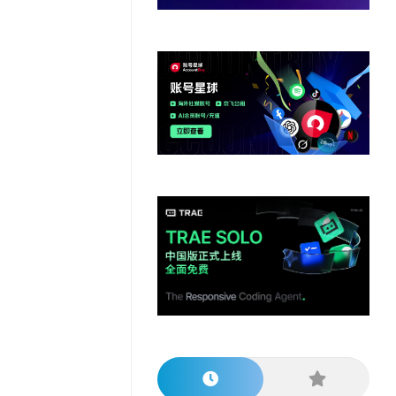
他
数
教
据
网
学
程
其
分
站
习
他
析
播
教
模
客
育
扩
型
展
资
源