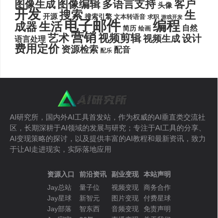
图像编辑
多语言支持
客户
图像生成
头像
开发
搜索
生
开源
搜索引擎
文本转语音
求职
游戏开发
电子邮件
编程
生活
成器
自然
简历
绘画
营销
艺术
视频剪辑
设计
视频生成
语言处理
费用定价
资源检索
配音
配乐
AI研究所，国内外AI工具首发站，作为权威的AI垂直类交流社
区，长期深耕于AI领域的发展与研究；专注于AI工具的分享、
AI变现策略的探讨，以及提供丰富的AI教程和最新资讯，致力
于让AI走进现实，实际落地应用
资源入口
前沿资讯
副业变现
本站声明
Jay总站
量子位
视频变现
商务合作
Jay星球
新智元
图片变现
付费星球
Jay部落
智东西
音频变现
免责声明