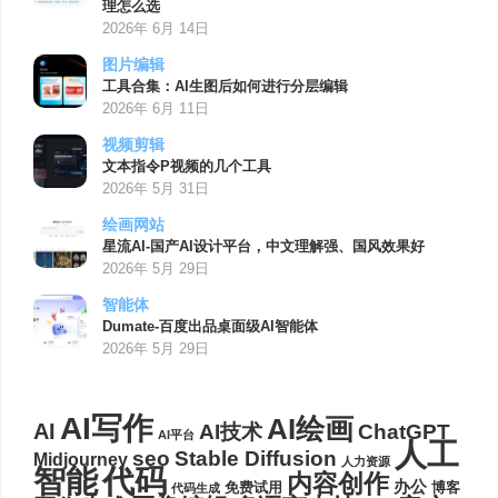
理怎么选
2026年 6月 14日
图片编辑
工具合集：AI生图后如何进行分层编辑
2026年 6月 11日
视频剪辑
文本指令P视频的几个工具
2026年 5月 31日
绘画网站
星流AI-国产AI设计平台，中文理解强、国风效果好
2026年 5月 29日
智能体
Dumate-百度出品桌面级AI智能体
2026年 5月 29日
AI写作
AI绘画
AI
AI技术
ChatGPT
AI平台
人工
seo
Stable Diffusion
Midjourney
人力资源
代码
智能
内容创作
办公
博客
免费试用
代码生成