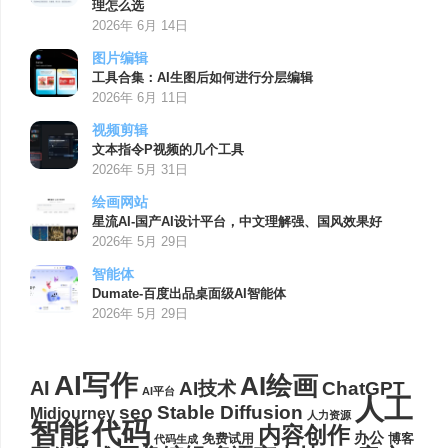
理怎么选
2026年 6月 14日
图片编辑
工具合集：AI生图后如何进行分层编辑
2026年 6月 11日
视频剪辑
文本指令P视频的几个工具
2026年 5月 31日
绘画网站
星流AI-国产AI设计平台，中文理解强、国风效果好
2026年 5月 29日
智能体
Dumate-百度出品桌面级AI智能体
2026年 5月 29日
AI写作
AI绘画
AI
AI技术
ChatGPT
AI平台
人工
seo
Stable Diffusion
Midjourney
人力资源
代码
智能
内容创作
办公
博客
免费试用
代码生成