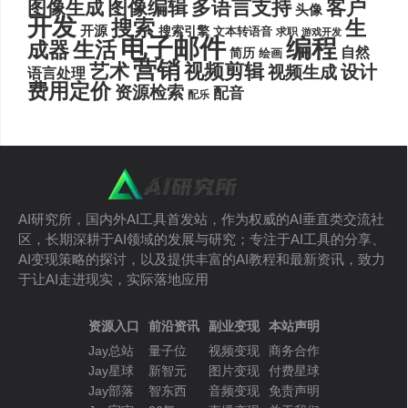
图像编辑
多语言支持
客户
图像生成
头像
开发
搜索
生
开源
搜索引擎
文本转语音
求职
游戏开发
电子邮件
编程
生活
成器
自然
简历
绘画
营销
艺术
视频剪辑
设计
视频生成
语言处理
费用定价
资源检索
配音
配乐
AI研究所，国内外AI工具首发站，作为权威的AI垂直类交流社
区，长期深耕于AI领域的发展与研究；专注于AI工具的分享、
AI变现策略的探讨，以及提供丰富的AI教程和最新资讯，致力
于让AI走进现实，实际落地应用
资源入口
前沿资讯
副业变现
本站声明
Jay总站
量子位
视频变现
商务合作
Jay星球
新智元
图片变现
付费星球
Jay部落
智东西
音频变现
免责声明